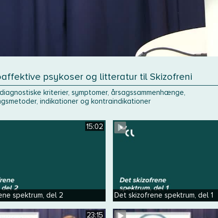
oaffektive psykoser og litteratur til Skizofreni
 diagnostiske kriterier, symptomer, årsagssammenhænge,
gsmetoder, indikationer og kontraindikationer
15:02
ene spektrum, del 2
Det skizofrene spektrum, del 1
23:15