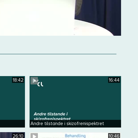
18:42
16:44
Andre tilstande i skizofrenispektret
26:10
10:46