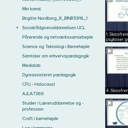
Min kanal
Birgitte Nordborg_R_BINR5916_1
+
Socialrådgiveruddannelsen UCL
1. Skizofr
Pårørende og netværkssamarbejde
psykoser g
Science og Teknologi i Børnehøjde
Samtaler om erhvervspædagogik
Medialab
Dyreassisteret pædagogik
CFU - Holocaust
4. Skizofren
AJLA7369
Studier i Læreruddannelse og -
profession
Craft i børnehøjde