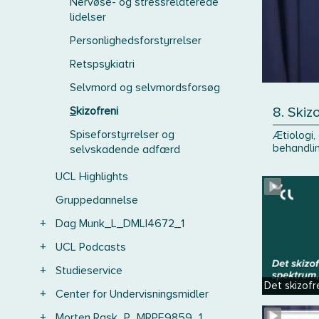
Nervøse- og stressrelaterede
lidelser
Personlighedsforstyrrelser
Retspsykiatri
Selvmord og selvmordsforsøg
Skizofreni
8. Skiz
Spiseforstyrrelser og
Ætiologi,
behandlin
selvskadende adfærd
UCL Highlights
Gruppedannelse
+
Dag Munk_L_DMLI4672_1
+
UCL Podcasts
+
Studieservice
Det skizofr
+
Center for Undervisningsmidler
+
Morten Rask_P_MRPE9859_1