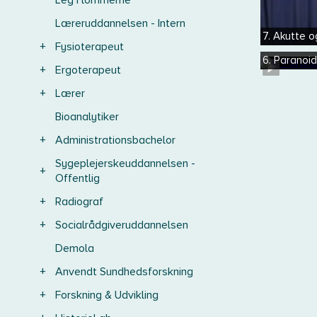
Leg i lommerne
Læreruddannelsen - Intern
7. Akutte 
+
Fysioterapeut
6. Paranoi
+
Ergoterapeut
+
Lærer
Bioanalytiker
+
Administrationsbachelor
Sygeplejerskeuddannelsen -
+
Offentlig
+
Radiograf
+
Socialrådgiveruddannelsen
Demola
+
Anvendt Sundhedsforskning
+
Forskning & Udvikling