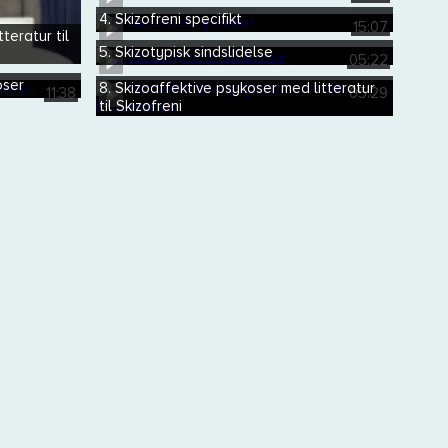
4. Skizofreni specifikt
15:07
teratur til
5. Skizotypisk sindslidelse
05:22
oser
8. Skizoaffektive psykoser med litteratur
11:38
05:29
til Skizofreni