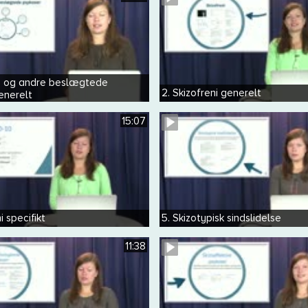
eni og andre beslægtede
2. Skizofreni generelt
enerelt
15:07
i specifikt
5. Skizotypisk sindslidelse
11:38