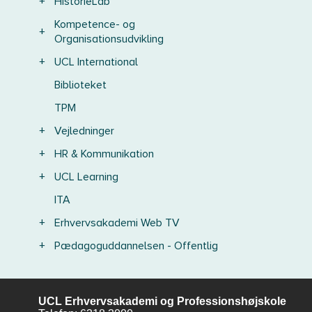
+
HistorieLab
Kompetence- og
+
Organisationsudvikling
+
UCL International
Biblioteket
TPM
+
Vejledninger
+
HR & Kommunikation
+
UCL Learning
ITA
+
Erhvervsakademi Web TV
+
Pædagoguddannelsen - Offentlig
UCL Erhvervsakademi og Professionshøjskole