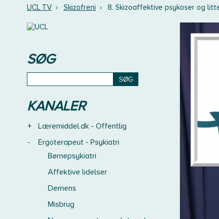
UCL TV
›
Skizofreni
›
8. Skizoaffektive psykoser og litte
SØG
KANALER
+
Læremiddel.dk - Offentlig
-
Ergoterapeut - Psykiatri
Børnepsykiatri
Affektive lidelser
Demens
Misbrug