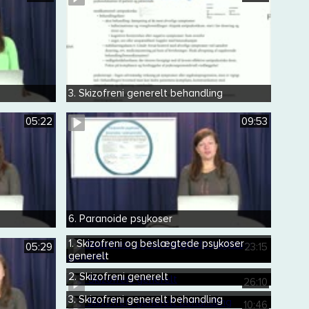
3. Skizofreni generelt behandling
05:22
09:53
6. Paranoide psykoser
1. Skizofreni og beslægtede psykoser
05:29
23:15
generelt
2. Skizofreni generelt
26:10
3. Skizofreni generelt behandling
10:46