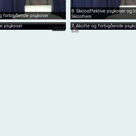
8. Skizoaffektive psykoser og lit
og forbigående psykoser
Skizofreni
de psykoser
7. Akutte og forbigående psyk
09:53