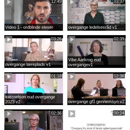
12:49
03:37
Video 1 - ordblinde elever
overgange ledelsesråd v1
03:26
02:39
Vibe Aarkrog eud
overgange læreplads v1
overgangev1
01:18
02:36
katznelson eud overgange
overgange gf1 gennemsyn v2
2023 v2
02:36
00:24