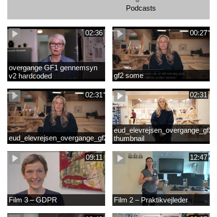
Podcasts
02:36
00:27
overgange GF1 gennemsyn
gf2 some
v2 hardcoded
02:31
02:31
eud_elevrejsen_overgange_gf2_r
eud_elevrejsen_overgange_gf2
thumbnail
09:11
12:47
Film 3 – GDPR
Film 2 – Praktikvejleder