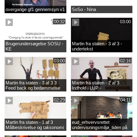
overgange gf1 gennemsyn v1
SoSo - Nina
00:32
03:00
Brugerundersøgelse SOSU -
Martin fra staten - 3 af 3 -
KE
undertekst
03:00
02:16
Martin fra staten - 3 af 3 3
Martin fra staten - 2 af 3
Feed back og bedømmelse
Indhold i LUP -
helhedsorientering og
differentiering
02:29
04:11
Martin fra staten - 1 af 3
eud_erhvervsrettet
Målbeskrivelse og taksonomi
undervisningsmiljø_tiden på
skolen_2