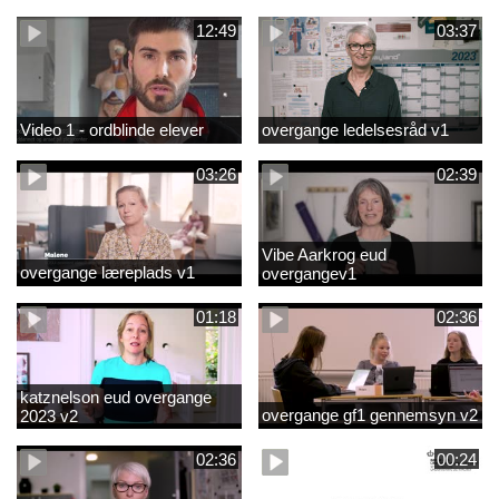
12:49
03:37
Video 1 - ordblinde elever
overgange ledelsesråd v1
03:26
02:39
Vibe Aarkrog eud
overgange læreplads v1
overgangev1
01:18
02:36
katznelson eud overgange
overgange gf1 gennemsyn v2
2023 v2
02:36
00:24