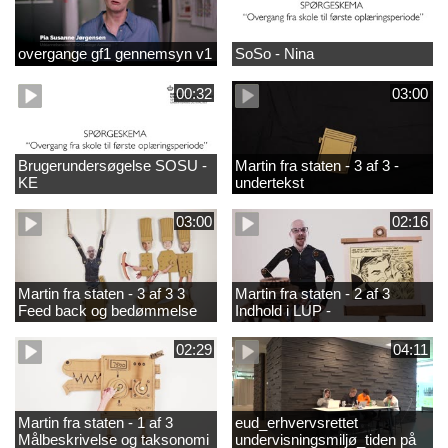
overgange gf1 gennemsyn v1
SoSo - Nina
00:32
03:00
Brugerundersøgelse SOSU -
Martin fra staten - 3 af 3 -
KE
undertekst
03:00
02:16
Martin fra staten - 3 af 3 3
Martin fra staten - 2 af 3
Feed back og bedømmelse
Indhold i LUP -
helhedsorientering og
differentiering
02:29
04:11
Martin fra staten - 1 af 3
eud_erhvervsrettet
Målbeskrivelse og taksonomi
undervisningsmiljø_tiden på