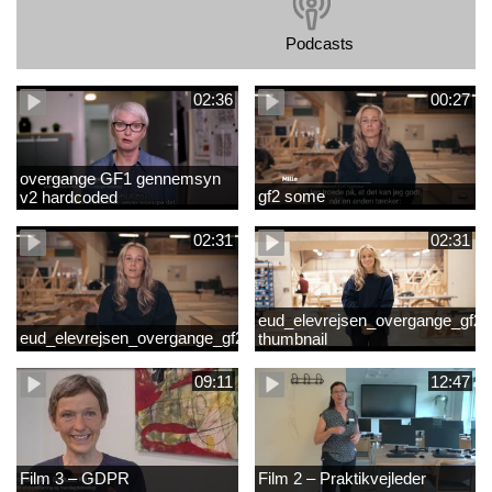
Podcasts
02:36
00:27
overgange GF1 gennemsyn
gf2 some
v2 hardcoded
02:31
02:31
eud_elevrejsen_overgange_gf2_r
eud_elevrejsen_overgange_gf2
thumbnail
09:11
12:47
Film 3 – GDPR
Film 2 – Praktikvejleder