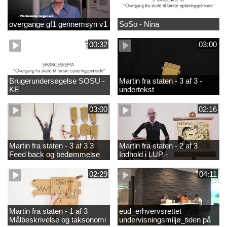
overgange gf1 gennemsyn v1
SoSo - Nina
00:32
03:00
Brugerundersøgelse SOSU -
Martin fra staten - 3 af 3 -
KE
undertekst
03:00
02:16
Martin fra staten - 3 af 3 3
Martin fra staten - 2 af 3
Feed back og bedømmelse
Indhold i LUP -
helhedsorientering og
differentiering
02:29
04:11
Martin fra staten - 1 af 3
eud_erhvervsrettet
Målbeskrivelse og taksonomi
undervisningsmiljø_tiden på