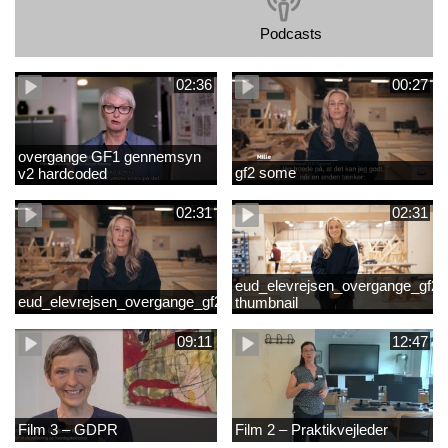
Podcasts
02:36
00:27
overgange GF1 gennemsyn
gf2 some
v2 hardcoded
02:31
02:31
eud_elevrejsen_overgange_gf2_r
eud_elevrejsen_overgange_gf2
thumbnail
09:11
12:47
Film 3 – GDPR
Film 2 – Praktikvejleder