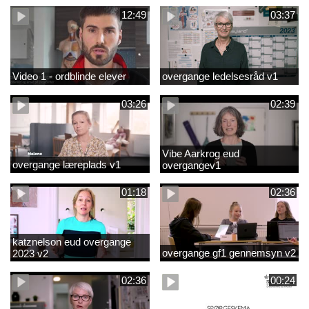
12:49
03:37
Video 1 - ordblinde elever
overgange ledelsesråd v1
03:26
02:39
Vibe Aarkrog eud
overgange læreplads v1
overgangev1
01:18
02:36
katznelson eud overgange
overgange gf1 gennemsyn v2
2023 v2
02:36
00:24