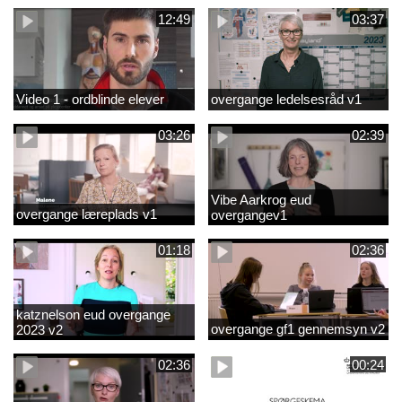
12:49
03:37
Video 1 - ordblinde elever
overgange ledelsesråd v1
03:26
02:39
Vibe Aarkrog eud
overgange læreplads v1
overgangev1
01:18
02:36
katznelson eud overgange
overgange gf1 gennemsyn v2
2023 v2
02:36
00:24