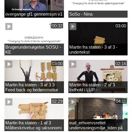
overgange gf1 gennemsyn v1
SoSo - Nina
00:32
03:00
Brugerundersøgelse SOSU -
Martin fra staten - 3 af 3 -
KE
undertekst
03:00
02:16
Martin fra staten - 3 af 3 3
Martin fra staten - 2 af 3
Feed back og bedømmelse
Indhold i LUP -
helhedsorientering og
differentiering
02:29
04:11
Martin fra staten - 1 af 3
eud_erhvervsrettet
Målbeskrivelse og taksonomi
undervisningsmiljø_tiden på