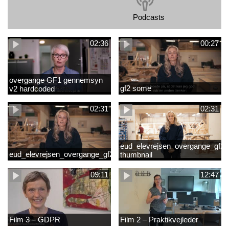
Podcasts
02:36
00:27
overgange GF1 gennemsyn
gf2 some
v2 hardcoded
02:31
02:31
eud_elevrejsen_overgange_gf2_r
eud_elevrejsen_overgange_gf2
thumbnail
09:11
12:47
Film 3 – GDPR
Film 2 – Praktikvejleder