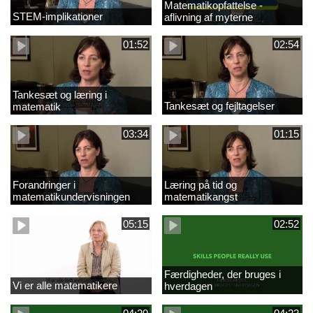
Matematikopfattelse -
STEM-implikationer
aflivning af myterne
01:52
02:54
Tankesæt og læring i
Tankesæt og fejltagelser
matematik
03:34
01:15
Forandringer i
Læring på tid og
matematikundervisningen
matematikangst
05:15
02:52
Færdigheder, der bruges i
Vi er alle matematikere
hverdagen