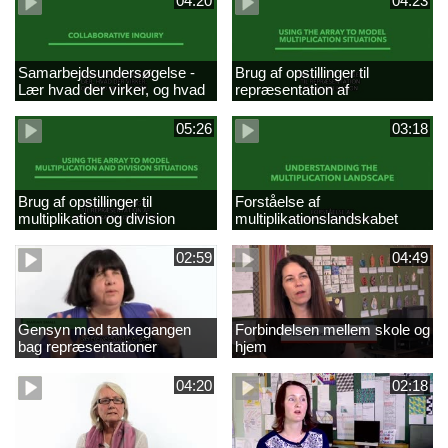
04:20
04:23
Samarbejdsundersøgelse -
Brug af opstillinger til
Lær hvad der virker, og hvad
repræsentation af
der ikke gør
multiplikationer
05:26
03:18
Brug af opstillinger til
Forståelse af
multiplikation og division
multiplikationslandskabet
02:59
04:49
Gensyn med tankegangen
Forbindelsen mellem skole og
bag repræsentationer
hjem
04:20
02:18