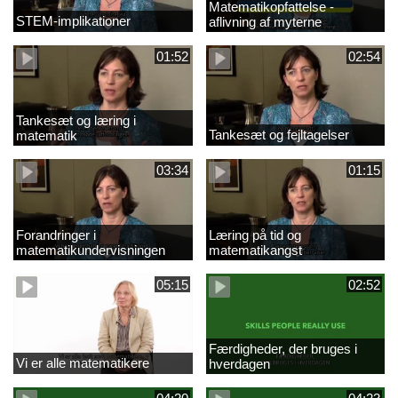
Matematikopfattelse -
STEM-implikationer
aflivning af myterne
01:52
02:54
Tankesæt og læring i
Tankesæt og fejltagelser
matematik
03:34
01:15
Forandringer i
Læring på tid og
matematikundervisningen
matematikangst
05:15
02:52
Færdigheder, der bruges i
Vi er alle matematikere
hverdagen