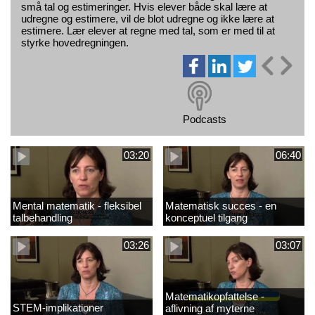
små tal og estimeringer. Hvis elever både skal lære at
udregne og estimere, vil de blot udregne og ikke lære at
estimere. Lær elever at regne med tal, som er med til at
styrke hovedregningen.
Podcasts
03:20
06:40
Mental matematik - fleksibel
Matematisk succes - en
talbehandling
konceptuel tilgang
03:26
03:07
Matematikopfattelse -
STEM-implikationer
aflivning af myterne