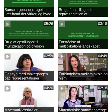
Samarbejdsundersøgelse -
Brug af opstillinger til
Lær hvad der virker, og hvad
repræsentation af
der ikke gør
multiplikationer
05:26
03:18
Brug af opstillinger til
Forståelse af
multiplikation og division
multiplikationslandskabet
02:59
04:49
Gensyn med tankegangen
Forbindelsen mellem skole og
bag repræsentationer
hjem
04:20
02:18
Matematikværktøjer
Matematiske sammenhænge