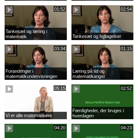
01:52
02:54
Tankesæt og læring i
Tankesæt og fejltagelser
matematik
03:34
01:15
Forandringer i
Læring på tid og
matematikundervisningen
matematikangst
05:15
02:52
Færdigheder, der bruges i
Vi er alle matematikere
hverdagen
04:20
04:23