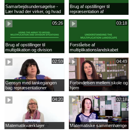
Samarbejdsundersøgelse -
Brug af opstillinger til
Lær hvad der virker, og hvad
repræsentation af
der ikke gør
multiplikationer
05:26
03:18
Brug af opstillinger til
Forståelse af
multiplikation og division
multiplikationslandskabet
02:59
04:49
Gensyn med tankegangen
Forbindelsen mellem skole og
bag repræsentationer
hjem
04:20
02:18
Matematikværktøjer
Matematiske sammenhænge