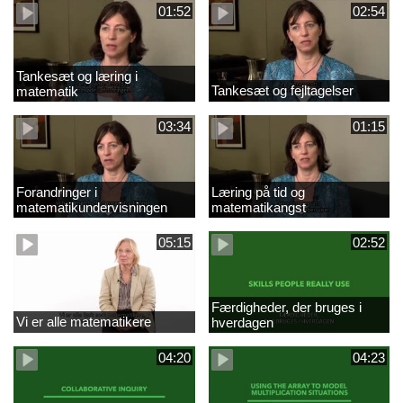
01:52
02:54
Tankesæt og læring i
Tankesæt og fejltagelser
matematik
03:34
01:15
Forandringer i
Læring på tid og
matematikundervisningen
matematikangst
05:15
02:52
Færdigheder, der bruges i
Vi er alle matematikere
hverdagen
04:20
04:23