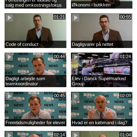
Økonomi i butikken
salg med omkostningsfokus
01:21
00:55
Code of conduct
Dagligvarer på nettet
00:44
01:24
Dagligt arbejde som
Elev i Dansk Supermarked
teamkoordinator
Group
00:45
02:09
Fremtidsmuligheder for elever
Hvad er en købmand i dag?
02:14
01:04