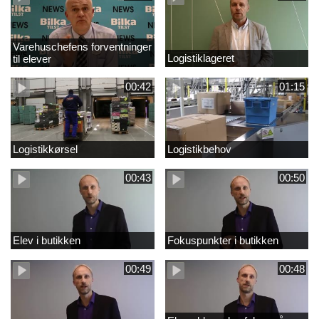
Varehuschefens forventninger
Logistiklageret
til elever
00:42
01:15
Logistikkørsel
Logistikbehov
00:43
00:50
Elev i butikken
Fokuspunkter i butikken
00:49
00:48