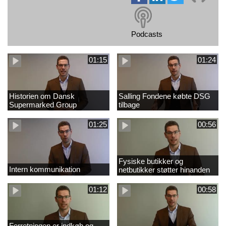
Podcasts
01:15
01:24
Historien om Dansk
Salling Fondene købte DSG
Supermarked Group
tilbage
01:25
00:56
Fysiske butikker og
Intern kommunikation
netbutikker støtter hinanden
01:12
00:58
Forretningen er indkøb og