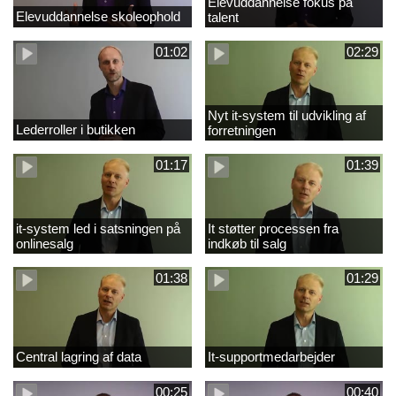
Elevuddannelse fokus på
Elevuddannelse skoleophold
talent
01:02
02:29
Nyt it-system til udvikling af
Lederroller i butikken
forretningen
01:17
01:39
it-system led i satsningen på
It støtter processen fra
onlinesalg
indkøb til salg
01:38
01:29
Central lagring af data
It-supportmedarbejder
00:25
00:40