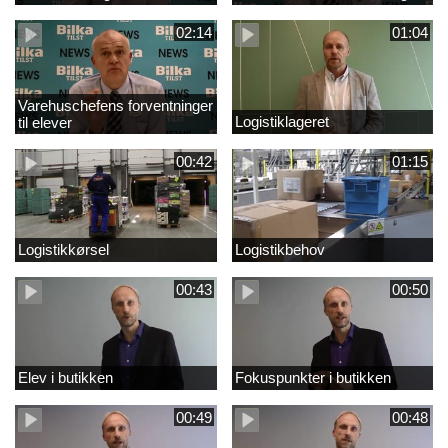
02:14
01:04
Varehuschefens forventninger
Logistiklageret
til elever
00:42
01:15
Logistikkørsel
Logistikbehov
00:43
00:50
Elev i butikken
Fokuspunkter i butikken
00:49
00:48