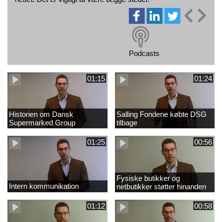
Podcasts
01:15
01:24
Historien om Dansk
Salling Fondene købte DSG
Supermarked Group
tilbage
01:25
00:56
Fysiske butikker og
Intern kommunikation
netbutikker støtter hinanden
01:12
00:58