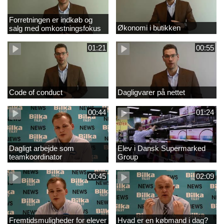
Forretningen er indkøb og
Økonomi i butikken
salg med omkostningsfokus
01:21
00:55
Code of conduct
Dagligvarer på nettet
00:44
01:24
Dagligt arbejde som
Elev i Dansk Supermarked
teamkoordinator
Group
00:45
02:09
Fremtidsmuligheder for elever
Hvad er en købmand i dag?