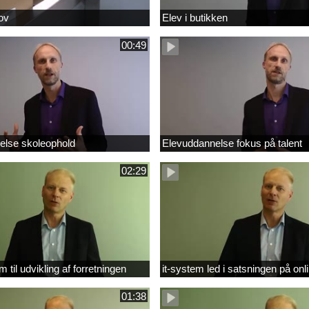
ov
Elev i butikken
00:49
else skoleophold
Elevuddannelse fokus på talent
02:29
m til udvikling af forretningen
it-system led i satsningen på onl
01:38