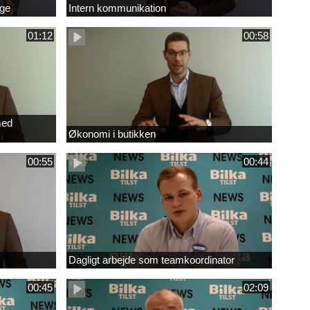
age
Intern kommunikation
01:12
00:58
med
Økonomi i butikken
00:55
00:44
Dagligt arbejde som teamkoordinator
00:45
02:09