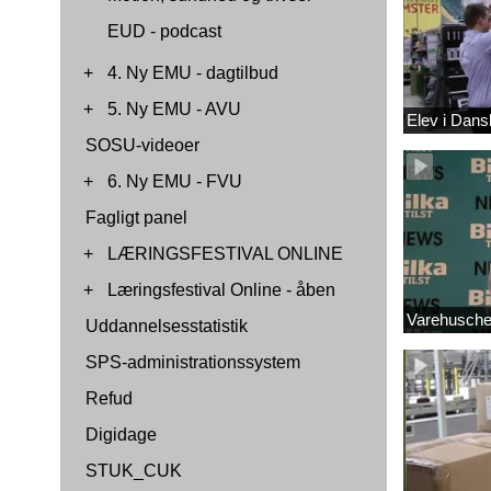
EUD - podcast
+
4. Ny EMU - dagtilbud
+
5. Ny EMU - AVU
Elev i Dan
SOSU-videoer
+
6. Ny EMU - FVU
Fagligt panel
+
LÆRINGSFESTIVAL ONLINE
+
Læringsfestival Online - åben
Varehuschef
Uddannelsesstatistik
SPS-administrationssystem
Refud
Digidage
STUK_CUK