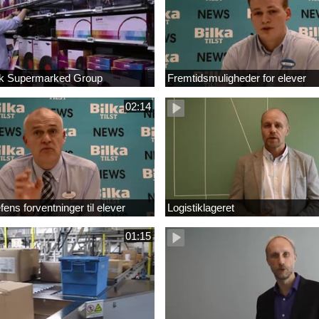
sk Supermarked Group
Fremtidsmuligheder for elever
02:14
ens forventninger til elever
Logistiklageret
01:15