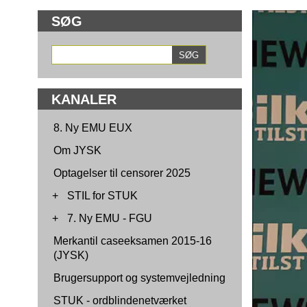
SØG
KANALER
8. Ny EMU EUX
Om JYSK
Optagelser til censorer 2025
+
STIL for STUK
+
7. Ny EMU - FGU
Merkantil caseeksamen 2015-16
(JYSK)
Brugersupport og systemvejledning
STUK - ordblindenetværket