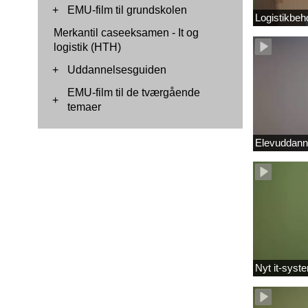
+
EMU-film til grundskolen
Logistikbeh
Merkantil caseeksamen - It og
logistik (HTH)
+
Uddannelsesguiden
EMU-film til de tværgående
+
temaer
Elevuddann
Nyt it-syste