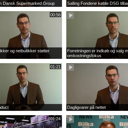
om Dansk Supermarked Group
Salling Fondene købte DSG tilb
00:56
kker og netbutikker støtter
Forretningen er indkøb og salg 
omkostningsfokus
01:21
nduct
Dagligvarer på nettet
01:24