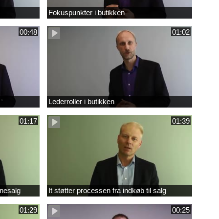
Fokuspunkter i butikken
00:48
01:02
Lederroller i butikken
01:17
01:39
inesalg
It støtter processen fra indkøb til salg
01:29
00:25