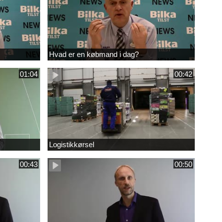
Hvad er en købmand i dag?
01:04
00:42
Logistikkørsel
00:43
00:50