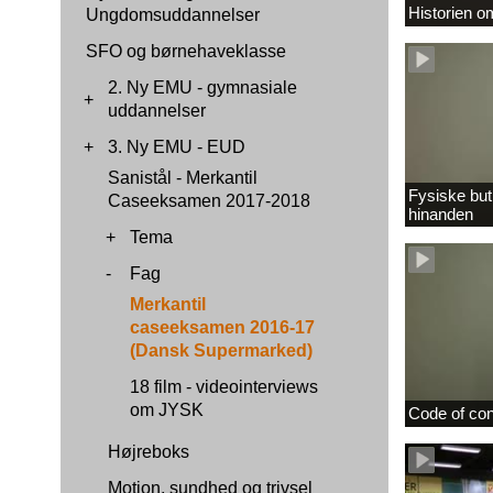
Historien 
Ungdomsuddannelser
SFO og børnehaveklasse
2. Ny EMU - gymnasiale
+
uddannelser
+
3. Ny EMU - EUD
Sanistål - Merkantil
Fysiske buti
Caseeksamen 2017-2018
hinanden
+
Tema
-
Fag
Merkantil
caseeksamen 2016-17
(Dansk Supermarked)
18 film - videointerviews
om JYSK
Code of co
Højreboks
Motion, sundhed og trivsel