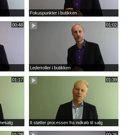
Fokuspunkter i butikken
00:48
01:02
Lederroller i butikken
01:17
01:39
inesalg
It støtter processen fra indkøb til salg
01:29
00:25