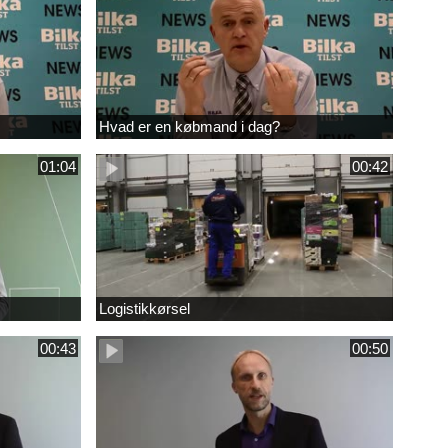
Hvad er en købmand i dag?
01:04
00:42
Logistikkørsel
00:43
00:50