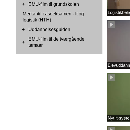
+
EMU-film til grundskolen
Logistikbeh
Merkantil caseeksamen - It og
logistik (HTH)
+
Uddannelsesguiden
EMU-film til de tværgående
+
temaer
Elevuddann
Nyt it-syste