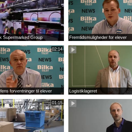
sk Supermarked Group
Fremtidsmuligheder for elever
02:14
ens forventninger til elever
Logistiklageret
01:15