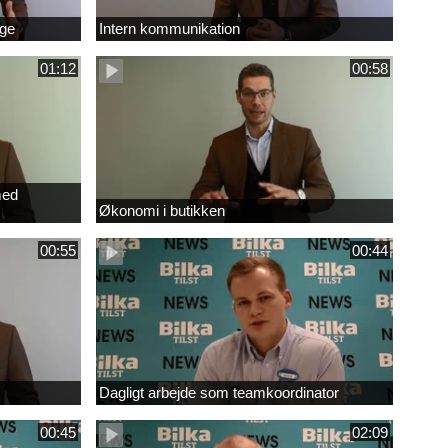
age
Intern kommunikation
01:12
00:58
med
Økonomi i butikken
00:55
00:44
Dagligt arbejde som teamkoordinator
00:45
02:09