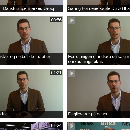
om Dansk Supermarked Group
Salling Fondene købte DSG tilb
00:56
kker og netbutikker støtter
Forretningen er indkøb og salg 
omkostningsfokus
01:21
nduct
Dagligvarer på nettet
01:24