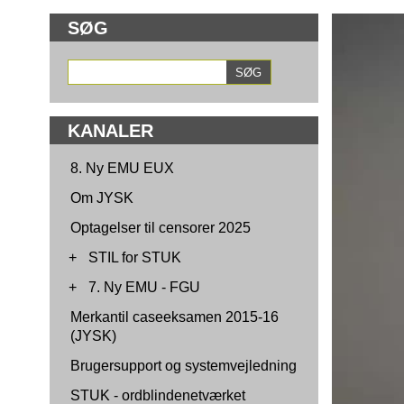
SØG
KANALER
8. Ny EMU EUX
Om JYSK
Optagelser til censorer 2025
+
STIL for STUK
+
7. Ny EMU - FGU
Merkantil caseeksamen 2015-16
(JYSK)
Brugersupport og systemvejledning
STUK - ordblindenetværket