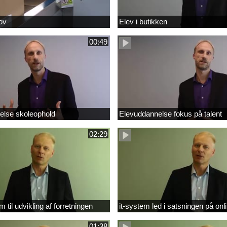
ov
Elev i butikken
00:49
else skoleophold
Elevuddannelse fokus på talent
02:29
m til udvikling af forretningen
it-system led i satsningen på onl
01:38