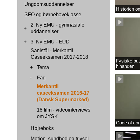
Ungdomsuddannelser
Historien 
SFO og børnehaveklasse
2. Ny EMU - gymnasiale
+
uddannelser
+
3. Ny EMU - EUD
Sanistål - Merkantil
Caseeksamen 2017-2018
Fysiske buti
hinanden
+
Tema
-
Fag
Merkantil
caseeksamen 2016-17
(Dansk Supermarked)
18 film - videointerviews
om JYSK
Code of co
Højreboks
Motion, sundhed og trivsel