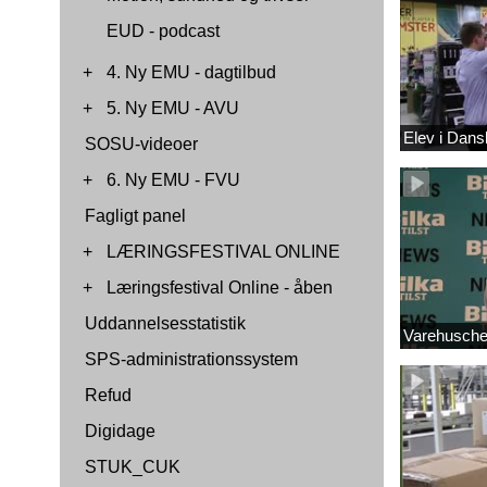
EUD - podcast
+
4. Ny EMU - dagtilbud
+
5. Ny EMU - AVU
Elev i Dan
SOSU-videoer
+
6. Ny EMU - FVU
Fagligt panel
+
LÆRINGSFESTIVAL ONLINE
+
Læringsfestival Online - åben
Uddannelsesstatistik
Varehuschef
SPS-administrationssystem
Refud
Digidage
STUK_CUK