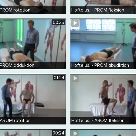
- PROM rotation
Hofte us. - PROM fleksion
00:35
- PROM adduktion
Hofte us. - PROM abudktion
01:24
- AROM rotation
Hofte us. - AROM fleksion
00:24