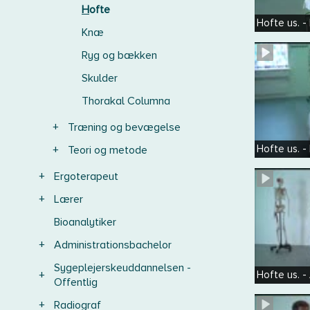
Hofte
Hofte us. 
Knæ
Ryg og bækken
Skulder
Thorakal Columna
+
Træning og bevægelse
Hofte us. 
+
Teori og metode
+
Ergoterapeut
+
Lærer
Bioanalytiker
+
Administrationsbachelor
Sygeplejerskeuddannelsen -
+
Hofte us. 
Offentlig
+
Radiograf