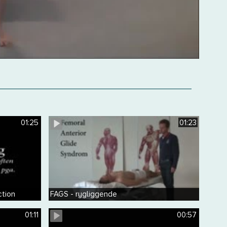
01:25
01:23
ction
FAGS - rygliggende
01:11
00:57