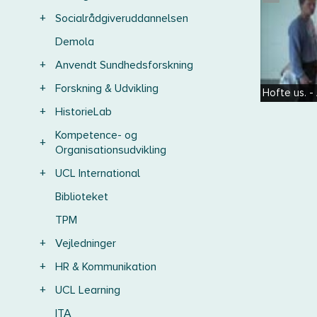
+
Socialrådgiveruddannelsen
Demola
+
Anvendt Sundhedsforskning
+
Forskning & Udvikling
Hofte us. 
+
HistorieLab
Kompetence- og
+
Organisationsudvikling
+
UCL International
Biblioteket
TPM
+
Vejledninger
+
HR & Kommunikation
+
UCL Learning
ITA