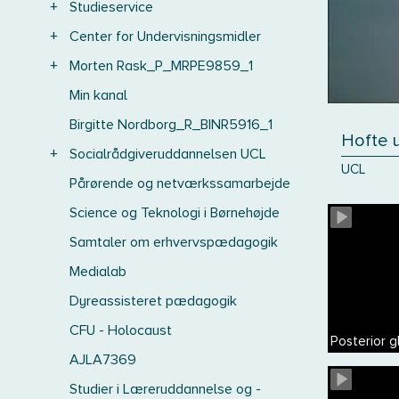
+
Studieservice
+
Center for Undervisningsmidler
+
Morten Rask_P_MRPE9859_1
Min kanal
Birgitte Nordborg_R_BINR5916_1
Hofte 
+
Socialrådgiveruddannelsen UCL
UCL
Pårørende og netværkssamarbejde
Science og Teknologi i Børnehøjde
Samtaler om erhvervspædagogik
Medialab
Dyreassisteret pædagogik
CFU - Holocaust
Posterior g
AJLA7369
Studier i Læreruddannelse og -