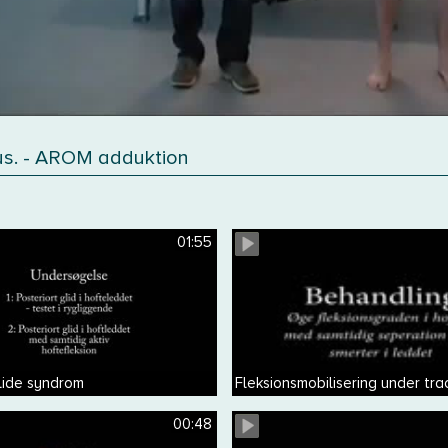
us. - AROM adduktion
01:55
lide syndrom
Fleksionsmobilisering under tra
00:48