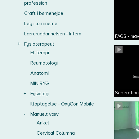
profession
Craft i børnehøjde
Leg i lommerne
Læreruddannelsen - Intern
FAGS - mav
+
Fysioterapeut
El-terapi
Reumatologi
Anatomi
MIN RYG
Seperation
+
Fysiologi
Iltoptagelse - OxyCon Mobile
-
Manuelt væv
Ankel
Cervical Columna