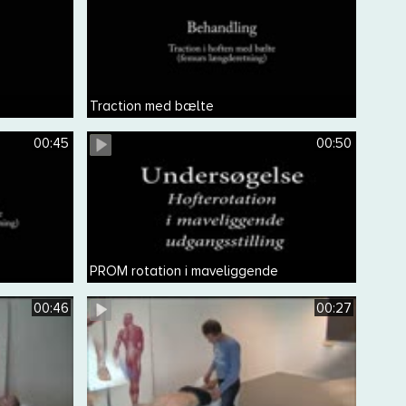
Traction med bælte
00:45
00:50
PROM rotation i maveliggende
00:46
00:27