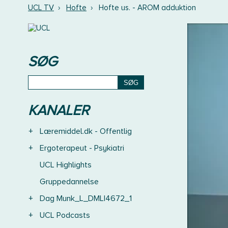
UCL TV
›
Hofte
›
Hofte us. - AROM adduktion
SØG
KANALER
+
Læremiddel.dk - Offentlig
+
Ergoterapeut - Psykiatri
UCL Highlights
Gruppedannelse
+
Dag Munk_L_DMLI4672_1
+
UCL Podcasts