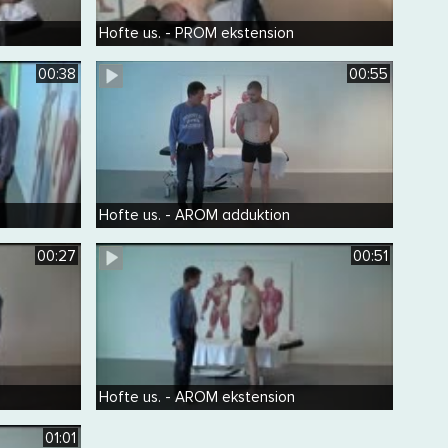
Hofte us. - PROM ekstension
00:38
00:55
Hofte us. - AROM adduktion
00:27
00:51
Hofte us. - AROM ekstension
01:01