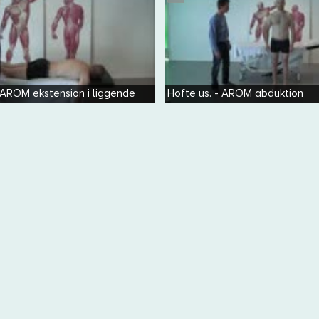
- AROM ekstension i liggende
Hofte us. - AROM abduktion