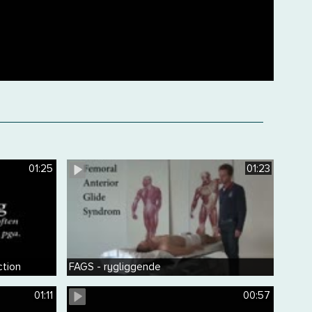
01:25
01:23
ction
FAGS - rygliggende
01:11
00:57