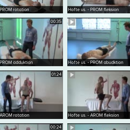
- PROM rotation
Hofte us. - PROM fleksion
00:35
- PROM adduktion
Hofte us. - PROM abudktion
01:24
- AROM rotation
Hofte us. - AROM fleksion
00:24