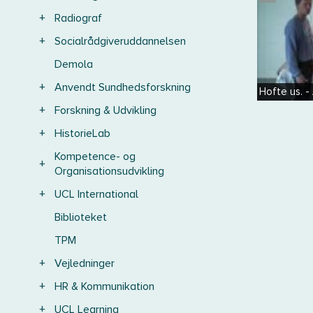
+
Radiograf
+
Socialrådgiveruddannelsen
Demola
+
Anvendt Sundhedsforskning
Hofte us. 
+
Forskning & Udvikling
+
HistorieLab
Kompetence- og
+
Organisationsudvikling
+
UCL International
Biblioteket
TPM
+
Vejledninger
+
HR & Kommunikation
+
UCL Learning