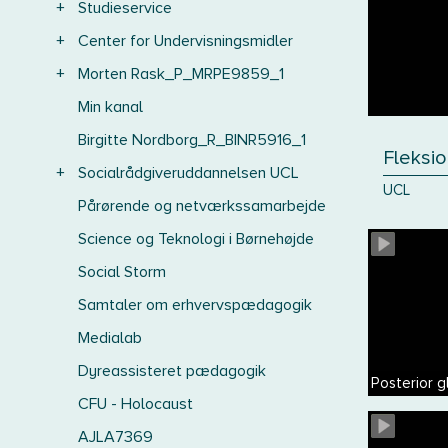
+
Studieservice
+
Center for Undervisningsmidler
+
Morten Rask_P_MRPE9859_1
Min kanal
Birgitte Nordborg_R_BINR5916_1
Fleksio
+
Socialrådgiveruddannelsen UCL
UCL
Pårørende og netværkssamarbejde
Science og Teknologi i Børnehøjde
Social Storm
Samtaler om erhvervspædagogik
Medialab
Dyreassisteret pædagogik
Posterior g
CFU - Holocaust
AJLA7369