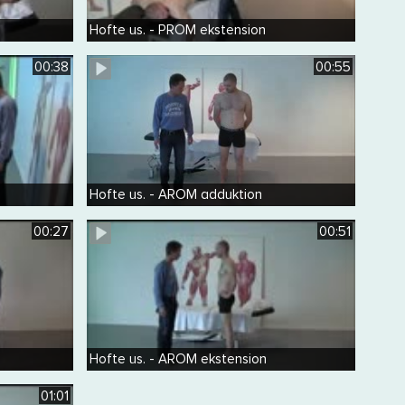
Hofte us. - PROM ekstension
00:38
00:55
Hofte us. - AROM adduktion
00:27
00:51
Hofte us. - AROM ekstension
01:01