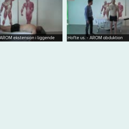
- AROM ekstension i liggende
Hofte us. - AROM abduktion