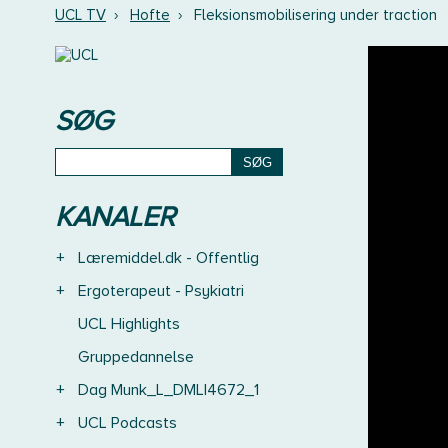
UCL TV
›
Hofte
›
Fleksionsmobilisering under traction
SØG
KANALER
+
Læremiddel.dk - Offentlig
+
Ergoterapeut - Psykiatri
UCL Highlights
Gruppedannelse
+
Dag Munk_L_DMLI4672_1
+
UCL Podcasts