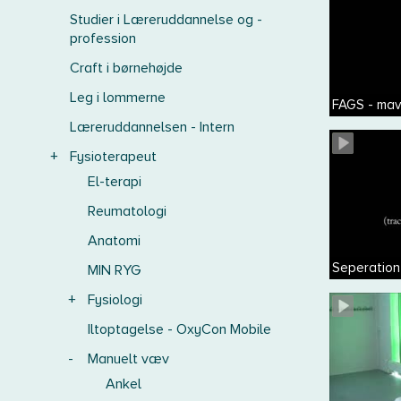
Studier i Læreruddannelse og -
profession
Craft i børnehøjde
Leg i lommerne
FAGS - mav
Læreruddannelsen - Intern
+
Fysioterapeut
El-terapi
Reumatologi
Anatomi
Seperation
MIN RYG
+
Fysiologi
Iltoptagelse - OxyCon Mobile
-
Manuelt væv
Ankel