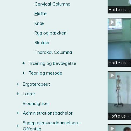
Cervical Columna
Hofte us. 
Hofte
Knæ
Ryg og bækken
Skulder
Thorakal Columna
Hofte us. 
+
Træning og bevægelse
+
Teori og metode
+
Ergoterapeut
+
Lærer
Bioanalytiker
+
Administrationsbachelor
Hofte us. 
Sygeplejerskeuddannelsen -
+
Offentlig