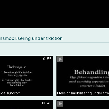
nsmobilisering under traction
01:55
lide syndrom
Fleksionsmobilisering under tra
00:48