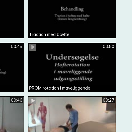
Traction med bælte
00:45
00:50
PROM rotation i maveliggende
00:46
00:27