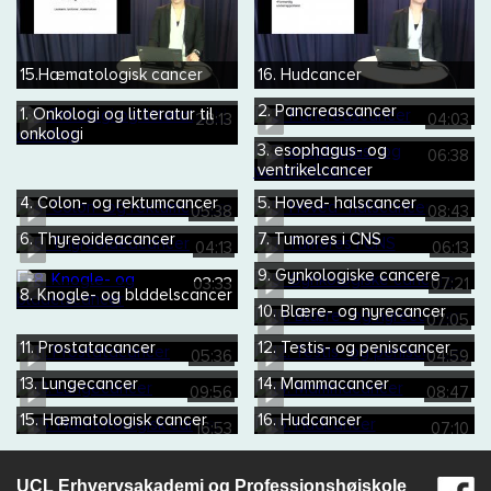
15.Hæmatologisk cancer
16. Hudcancer
2. Pancreascancer
1. Onkologi og litteratur til
28:13
04:03
onkologi
3. esophagus- og
06:38
ventrikelcancer
4. Colon- og rektumcancer
5. Hoved- halscancer
05:38
08:43
6. Thyreoideacancer
7. Tumores i CNS
04:13
06:13
9. Gynkologiske cancere
03:33
07:21
8. Knogle- og blddelscancer
10. Blære- og nyrecancer
07:05
11. Prostatacancer
12. Testis- og peniscancer
05:36
04:59
13. Lungecancer
14. Mammacancer
09:56
08:47
15. Hæmatologisk cancer
16. Hudcancer
16:53
07:10
UCL Erhvervsakademi og Professionshøjskole