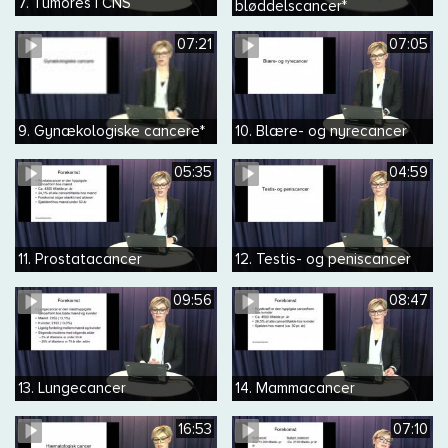
7. Tumores i CNS
bløddelscancer*
07:21
07:05
9. Gynækologiske cancere*
10. Blære- og nyrecancer
05:35
04:59
11. Prostatacancer
12. Testis- og peniscancer
09:56
08:47
13. Lungecancer
14. Mammacancer
16:53
07:10