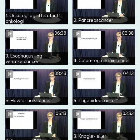
1. Onkologi og litteratur til
2. Pancreascancer
onkologi
06:38
05:38
3. Esophagus- og
4. Colon- og rektumcancer
ventrikelcancer
08:43
04:13
5. Hoved- halscancer
6. Thyeoideacancer*
06:13
03:33
8. Knogle- eller