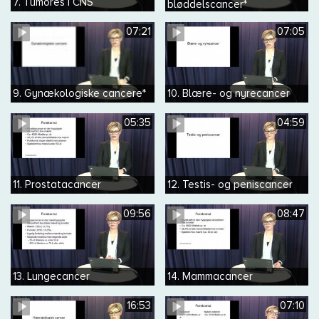
7. Tumores i CNS
bløddelscancer*
07:21
07:05
9. Gynækologiske cancere*
10. Blære- og nyrecancer
05:35
04:59
11. Prostatacancer
12. Testis- og peniscancer
09:56
08:47
13. Lungecancer
14. Mammacancer
16:53
07:10