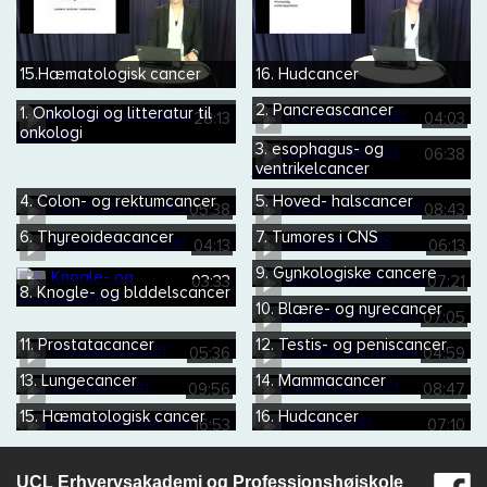
15.Hæmatologisk cancer
16. Hudcancer
2. Pancreascancer
1. Onkologi og litteratur til
28:13
04:03
onkologi
3. esophagus- og
06:38
ventrikelcancer
4. Colon- og rektumcancer
5. Hoved- halscancer
05:38
08:43
6. Thyreoideacancer
7. Tumores i CNS
04:13
06:13
9. Gynkologiske cancere
03:33
07:21
8. Knogle- og blddelscancer
10. Blære- og nyrecancer
07:05
11. Prostatacancer
12. Testis- og peniscancer
05:36
04:59
13. Lungecancer
14. Mammacancer
09:56
08:47
15. Hæmatologisk cancer
16. Hudcancer
16:53
07:10
UCL Erhvervsakademi og Professionshøjskole