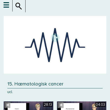
☰
15. Hæmatologisk cancer
ucl
28:13
04:03