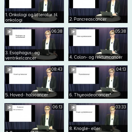
1. Onkologi og litteratur til
2. Pancreascancer
onkologi
06:38
05:38
3. Esophagus- og
4. Colon- og rektumcancer
ventrikelcancer
08:43
04:13
5. Hoved- halscancer
6. Thyeoideacancer*
06:13
03:33
8. Knogle- eller