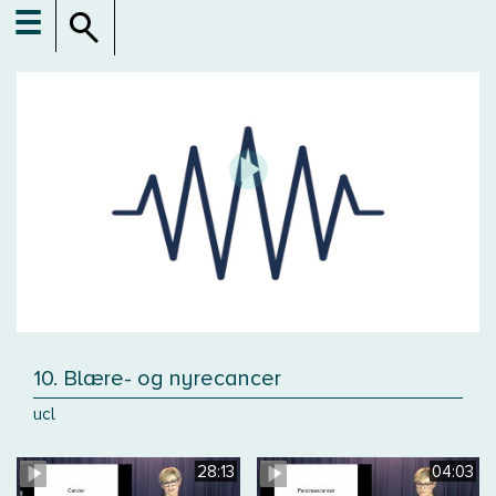
☰
10. Blære- og nyrecancer
ucl
28:13
04:03