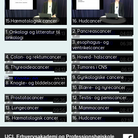
15.Hæmatologisk cancer
16. Hudcancer
2. Pancreascancer
1. Onkologi og litteratur til
28:13
04:03
onkologi
3. esophagus- og
06:38
ventrikelcancer
4. Colon- og rektumcancer
5. Hoved- halscancer
05:38
08:43
6. Thyreoideacancer
7. Tumores i CNS
04:13
06:13
9. Gynkologiske cancere
03:33
07:21
8. Knogle- og blddelscancer
10. Blære- og nyrecancer
07:05
11. Prostatacancer
12. Testis- og peniscancer
05:36
04:59
13. Lungecancer
14. Mammacancer
09:56
08:47
15. Hæmatologisk cancer
16. Hudcancer
16:53
07:10
UCL Erhvervsakademi og Professionshøjskole