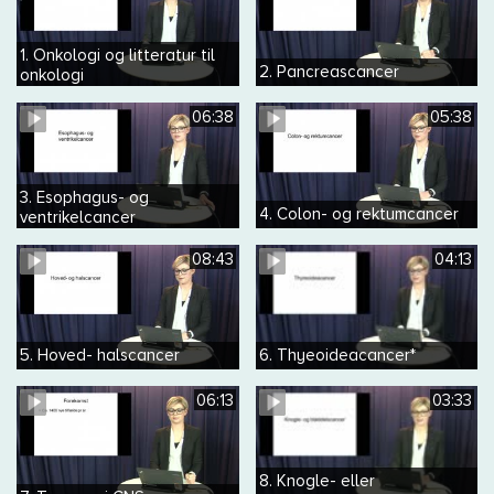
1. Onkologi og litteratur til
2. Pancreascancer
onkologi
06:38
05:38
3. Esophagus- og
4. Colon- og rektumcancer
ventrikelcancer
08:43
04:13
5. Hoved- halscancer
6. Thyeoideacancer*
06:13
03:33
8. Knogle- eller