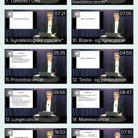
7. Tumores i CNS
bløddelscancer*
07:21
07:05
9. Gynækologiske cancere*
10. Blære- og nyrecancer
05:35
04:59
11. Prostatacancer
12. Testis- og peniscancer
09:56
08:47
13. Lungecancer
14. Mammacancer
16:53
07:10