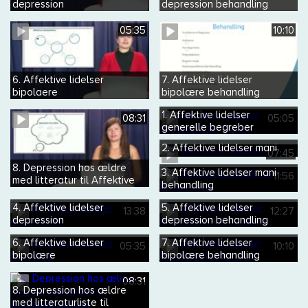
depression
depression behandling
differentialdiagnoser
05:35
10:10
6. Affektive lidelser
7. Affektive lidelser
bipolaere
bipolære behandling
kroniske affektive tilstande
1. Affektive lidelser
08:31
05:05
generelle begreber
2. Affektive lidelser mani
07:45
8. Depression hos ældre
3. Affektive lidelser mani
11:56
med litteratur til Affektive
behandling
lidelser
4. Affektive lidelser
5. Affektive lidelser
13:38
12:27
depression
depression behandling
6. Affektive lidelser
7. Affektive lidelser
05:35
10:10
bipolære
bipolære behandling
08:31
8. Depression hos ældre
med litteraturliste til