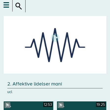
☰
2. Affektive lidelser mani
ucl
12:53
19:25