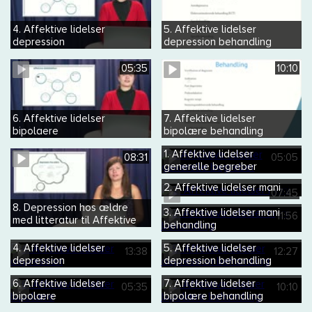
4. Affektive lidelser
5. Affektive lidelser
depression
depression behandling
differentialdiagnoser
05:35
10:10
6. Affektive lidelser
7. Affektive lidelser
bipolaere
bipolære behandling
kroniske affektive tilstande
1. Affektive lidelser
08:31
05:05
generelle begreber
2. Affektive lidelser mani
07:45
8. Depression hos ældre
3. Affektive lidelser mani
11:56
med litteratur til Affektive
behandling
lidelser
4. Affektive lidelser
5. Affektive lidelser
13:38
12:27
depression
depression behandling
6. Affektive lidelser
7. Affektive lidelser
05:35
10:10
bipolære
bipolære behandling