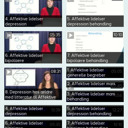
4. Affektive lidelser
5. Affektive lidelser
depression
depression behandling
differentialdiagnoser
05:35
10:10
6. Affektive lidelser
7. Affektive lidelser
bipolaere
bipolære behandling
kroniske affektive tilstande
1. Affektive lidelser
08:31
05:05
generelle begreber
2. Affektive lidelser mani
07:45
8. Depression hos ældre
3. Affektive lidelser mani
11:56
med litteratur til Affektive
behandling
lidelser
4. Affektive lidelser
5. Affektive lidelser
13:38
12:27
depression
depression behandling
6. Affektive lidelser
7. Affektive lidelser
05:35
10:10