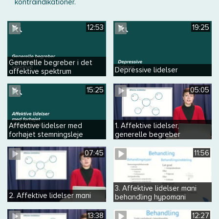
kontraindikationer.
12:53
19:25
Generelle begreber i det
Depressive lidelser
affektive spektrum
15:25
05:05
Affektive lidelser med
1. Affektive lidelser,
forhøjet stemningsleje
generelle begreber
07:45
11:56
3. Affektive lidelser mani
2. Affektive lidelser mani
behandling hypomani
13:38
12:27