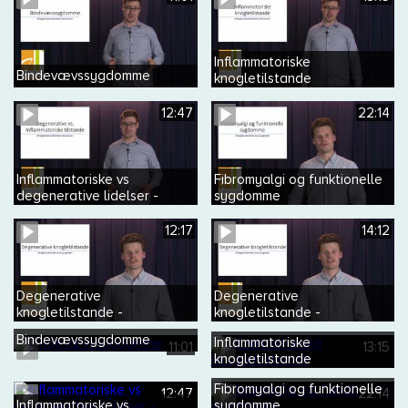
Inflammatoriske
Bindevævssygdomme
knogletilstande
12:47
22:14
Inflammatoriske vs
Fibromyalgi og funktionelle
degenerative lidelser -
sygdomme
herunder reumatoid artrit
12:17
14:12
Degenerative
Degenerative
knogletilstande -
knogletilstande -
osteoporose
osteoartrose
Bindevævssygdomme
Inflammatoriske
11:01
13:15
knogletilstande
Fibromyalgi og funktionelle
12:47
22:14
Inflammatoriske vs
sygdomme