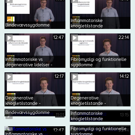
Inflammatoriske
Bindevævssygdomme
knogletilstande
12:47
22:14
Inflammatoriske vs
Fibromyalgi og funktionelle
degenerative lidelser -
sygdomme
herunder reumatoid artrit
12:17
14:12
Degenerative
Degenerative
knogletilstande -
knogletilstande -
osteoporose
osteoartrose
Bindevævssygdomme
Inflammatoriske
11:01
13:15
knogletilstande
Fibromyalgi og funktionelle
12:47
22:14
Inflammatoriske vs
sygdomme