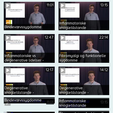
11:01
13:15
Inflammatoriske
Bindevævssygdomme
knogletilstande
12:47
22:14
Inflammatoriske vs
Fibromyalgi og funktionelle
degenerative lidelser -
sygdomme
herunder reumatoid artrit
12:17
14:12
Degenerative
Degenerative
knogletilstande -
knogletilstande -
osteoporose
osteoartrose
Bindevævssygdomme
Inflammatoriske
11:01
13:15
knogletilstande