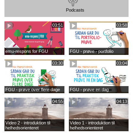
Podcasts
03:51
03:58
emu-respons for FGU
FGU - prøve - portfolio
03:30
03:04
FGU - prøve over flere dage
FGU - prøve en dag
04:55
04:13
Video 2 - introduktion til
Video 1 - introduktion til
helhedsorienteret
helhedsorienteret