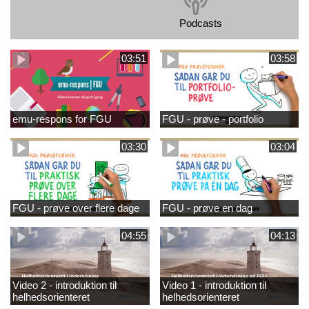
Podcasts
03:51
03:58
emu-respons for FGU
FGU - prøve - portfolio
03:30
03:04
FGU - prøve over flere dage
FGU - prøve en dag
04:55
04:13
Video 2 - introduktion til
Video 1 - introduktion til
helhedsorienteret
helhedsorienteret