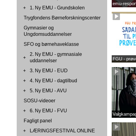
emu-respon
+
1. Ny EMU - Grundskolen
Trygfondens Børneforskningscenter
Gymnasier og
Ungdomsuddannelser
SFO og børnehaveklasse
2. Ny EMU - gymnasiale
+
FGU - prøv
uddannelser
+
3. Ny EMU - EUD
+
4. Ny EMU - dagtilbud
+
5. Ny EMU - AVU
SOSU-videoer
+
6. Ny EMU - FVU
Valgkampag
Fagligt panel
+
LÆRINGSFESTIVAL ONLINE