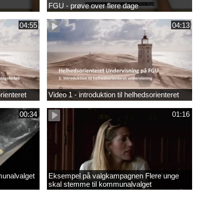
FGU - prøve over flere dage
04:55
04:13
rienteret
Video 1 - introduktion til helhedsorienteret
00:34
01:16
munalvalget
Eksempel på valgkampagnen Flere unge
skal stemme til kommunalvalget