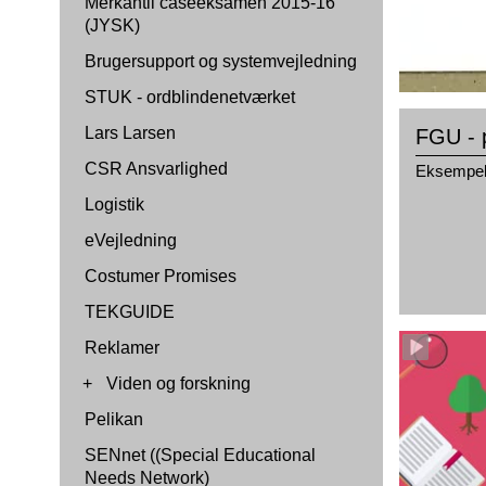
Merkantil caseeksamen 2015-16
(JYSK)
Brugersupport og systemvejledning
STUK - ordblindenetværket
Lars Larsen
FGU - 
CSR Ansvarlighed
Eksempel 
Logistik
eVejledning
Costumer Promises
TEKGUIDE
Reklamer
+
Viden og forskning
Pelikan
SENnet ((Special Educational
Needs Network)