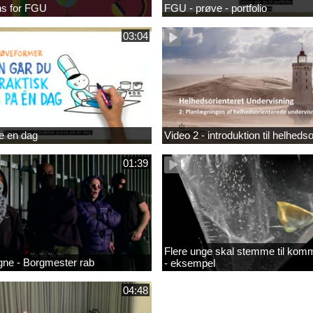
s for FGU
FGU - prøve - portfolio
03:04
e en dag
Video 2 - introduktion til helhedso
01:39
Flere unge skal stemme til kom
ne - Borgmester rab
- eksempel
04:48