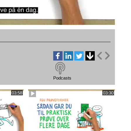
Podcasts
03:58
03:30