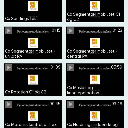
Cx Segmentær mobilitet C1
Cx Spurlings test
og C2
01:15
01:23
Cx Segmentær mobilitet -
Cx Segmentær mobilitet -
unilat PA
central PA
01:09
05:59
Cx Muskel og
Cx Rotation C1 og C2
knoglepalpation
00:45
03:48
Cx Motorisk kontrol af flex.
Cx Holdning i siddende og