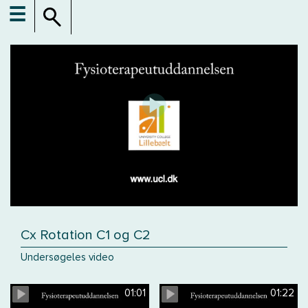
☰
Cx Rotation C1 og C2
Undersøgeles video
01:01
01:22