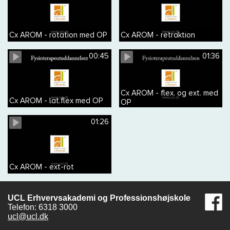
Cx AROM - rotation med OP
Cx AROM - retraktion
00:45
01:36
Cx AROM - flex. og ext. med
Cx AROM - lat.flex med OP
OP
01:26
Cx AROM - ext-rot
UCL Erhvervsakademi og Professionshøjskole
Telefon: 6318 3000
ucl@ucl.dk