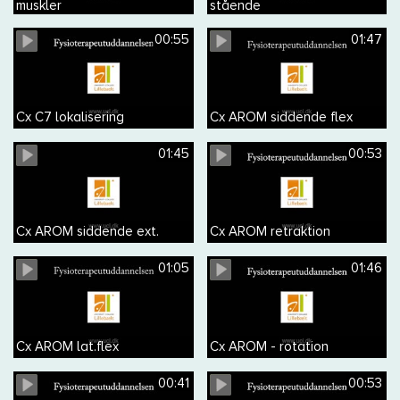
muskler
stående
00:55
01:47
Cx C7 lokalisering
Cx AROM siddende flex
01:45
00:53
Cx AROM siddende ext.
Cx AROM retraktion
01:05
01:46
Cx AROM lat.flex
Cx AROM - rotation
00:41
00:53