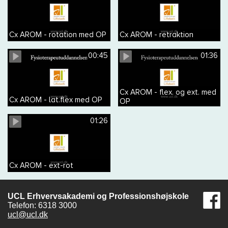
Cx AROM - rotation med OP
Cx AROM - retraktion
00:45
01:36
Cx AROM - flex. og ext. med
Cx AROM - lat.flex med OP
OP
01:26
Cx AROM - ext-rot
UCL Erhvervsakademi og Professionshøjskole
Telefon: 6318 3000
ucl@ucl.dk