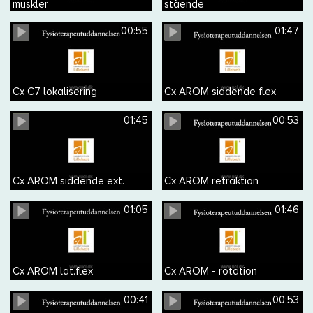
muskler
stående
00:55
01:47
Cx C7 lokalisering
Cx AROM siddende flex
01:45
00:53
Cx AROM siddende ext.
Cx AROM retraktion
01:05
01:46
Cx AROM lat.flex
Cx AROM - rotation
00:41
00:53