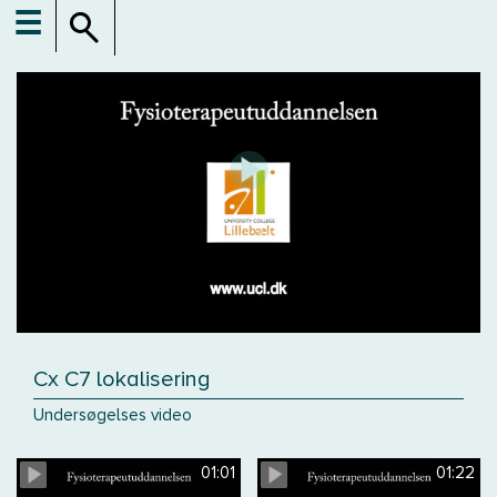
☰
Cx C7 lokalisering
Undersøgelses video
01:01
01:22