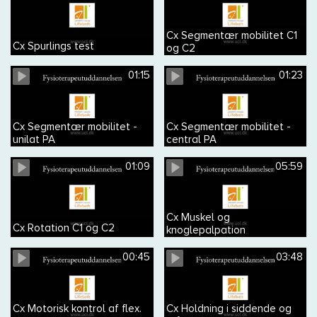
Cx Segmentær mobilitet C1
Cx Spurlings test
og C2
01:15
01:23
Cx Segmentær mobilitet -
Cx Segmentær mobilitet -
unilat PA
central PA
01:09
05:59
Cx Muskel og
Cx Rotation C1 og C2
knoglepalpation
00:45
03:48
Cx Motorisk kontrol af flex.
Cx Holdning i siddende og