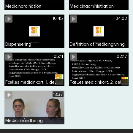
Medicinordination
Medicinadministration
10:45
04:02
Dispensering
Definition af medicingivning
05:11
02:17
Fælles medicinkort, 1. del
Fælles medicinkort, 2. del
13:37
Medicinhåndtering