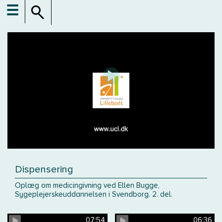
☰
Dispensering
Oplæg om medicingivning ved Ellen Bugge,
Sygeplejerskeuddannelsen i Svendborg. 2. del.
07:54
06:36