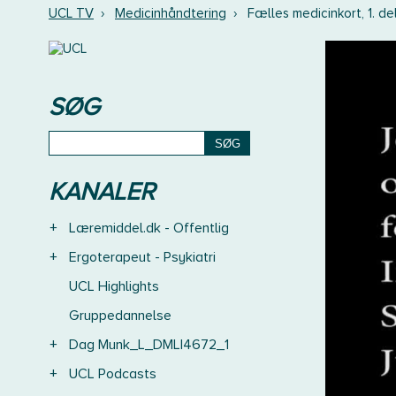
UCL TV
›
Medicinhåndtering
›
Fælles medicinkort, 1. de
SØG
KANALER
+
Læremiddel.dk - Offentlig
+
Ergoterapeut - Psykiatri
UCL Highlights
Gruppedannelse
+
Dag Munk_L_DMLI4672_1
+
UCL Podcasts