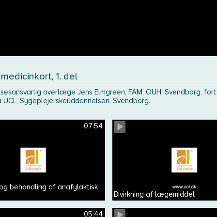
medicinkort, 1. del
esansvarlig overlæge Jens Elmgreen, FAM, OUH, Svendborg, fortæl
a UCL, Sygeplejerskeuddannelsen, Svendborg.
07:54
 og behandling af anafylaktisk
Bivirkning af lægemiddel
05:44