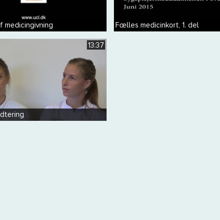
af medicingivning
Fælles medicinkort, 1. del
13:37
dtering