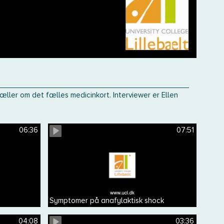
ler om det fælles medicinkort. Interviewer er Ellen
06:36
07:51
Symptomer på anafylaktisk shock
04:08
03:36