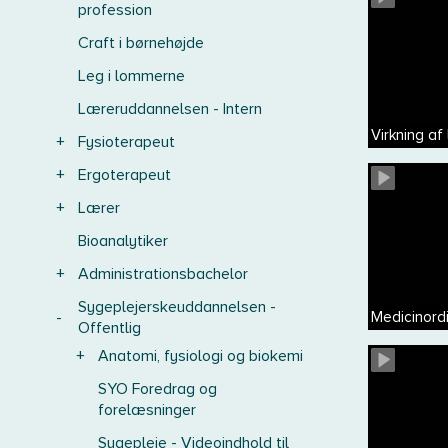
profession
Craft i børnehøjde
Leg i lommerne
Læreruddannelsen - Intern
Virkning a
+
Fysioterapeut
+
Ergoterapeut
+
Lærer
Bioanalytiker
+
Administrationsbachelor
Sygeplejerskeuddannelsen -
-
Medicinord
Offentlig
+
Anatomi, fysiologi og biokemi
SYO Foredrag og
forelæsninger
Sygepleje - Videoindhold til