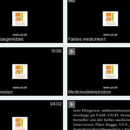
f lægemiddel
Fælles medicinkort
10:06
ination
Medicinadministration
04:02