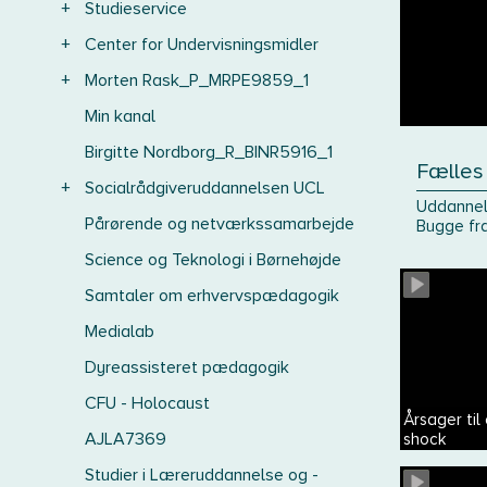
+
Studieservice
+
Center for Undervisningsmidler
+
Morten Rask_P_MRPE9859_1
Min kanal
Birgitte Nordborg_R_BINR5916_1
Fælles 
+
Socialrådgiveruddannelsen UCL
Uddannels
Pårørende og netværkssamarbejde
Bugge fr
Science og Teknologi i Børnehøjde
Samtaler om erhvervspædagogik
Medialab
Dyreassisteret pædagogik
CFU - Holocaust
Årsager til
AJLA7369
shock
Studier i Læreruddannelse og -