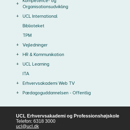
Kompetence- og
+
Organisationsudvikling
+
UCL International
Biblioteket
TPM
+
Vejledninger
+
HR & Kommunikation
+
UCL Learning
ITA
+
Erhvervsakademi Web TV
+
Pædagoguddannelsen - Offentlig
UCL Erhvervsakademi og Professionshøjskole
Telefon: 6318 3000
ucl@ucl.dk