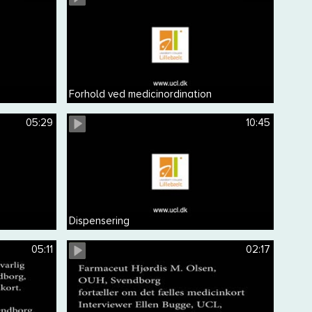
Forhold ved medicinordination
05:29
10:45
Dispensering
05:11
02:17