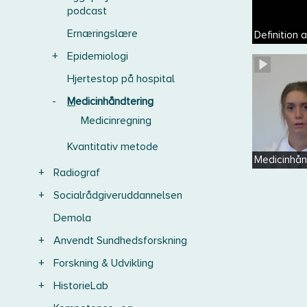
podcast
Ernæringslære
Definition 
+
Epidemiologi
Hjertestop på hospital
-
Medicinhåndtering
Medicinregning
Kvantitativ metode
Medicinhån
+
Radiograf
+
Socialrådgiveruddannelsen
Demola
+
Anvendt Sundhedsforskning
+
Forskning & Udvikling
+
HistorieLab