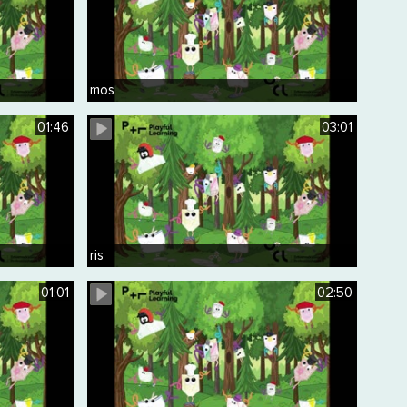
mos
01:46
03:01
ris
01:01
02:50