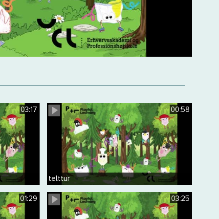
03:17
00:58
telttur
01:29
03:25