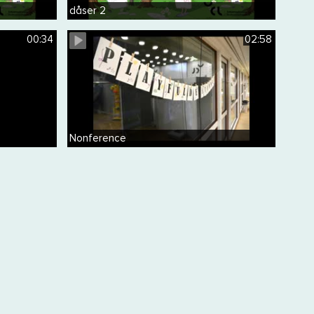
dåser 2
00:34
02:58
Nonference