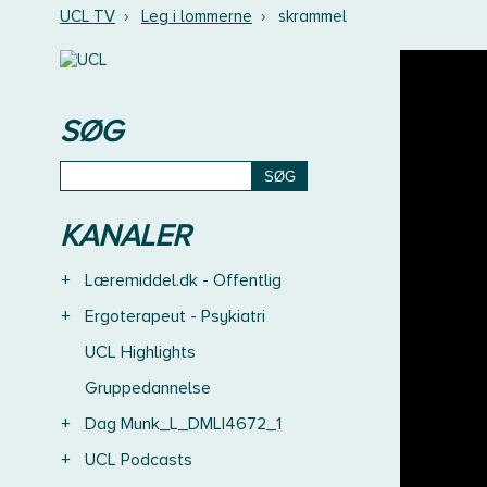
UCL TV
›
Leg i lommerne
›
skrammel
SØG
KANALER
+
Læremiddel.dk - Offentlig
+
Ergoterapeut - Psykiatri
UCL Highlights
Gruppedannelse
+
Dag Munk_L_DMLI4672_1
+
UCL Podcasts