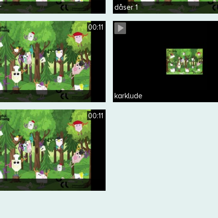
r
dåser 1
00:11
karklude
00:11