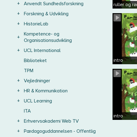
+
Anvendt Sundhedsforskning
ruller og rø
+
Forskning & Udvikling
+
HistorieLab
Kompetence- og
+
Organisationsudvikling
+
UCL International
Biblioteket
intro
TPM
+
Vejledninger
+
HR & Kommunikation
+
UCL Learning
ITA
intro
+
Erhvervsakademi Web TV
+
Pædagoguddannelsen - Offentlig