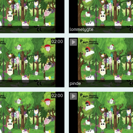
lommelygte
02:00
pinde
02:00