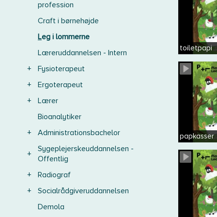
profession
Craft i børnehøjde
Leg i lommerne
toiletpapi
Læreruddannelsen - Intern
+
Fysioterapeut
+
Ergoterapeut
+
Lærer
Bioanalytiker
+
Administrationsbachelor
papkasser
Sygeplejerskeuddannelsen -
+
Offentlig
+
Radiograf
+
Socialrådgiveruddannelsen
Demola