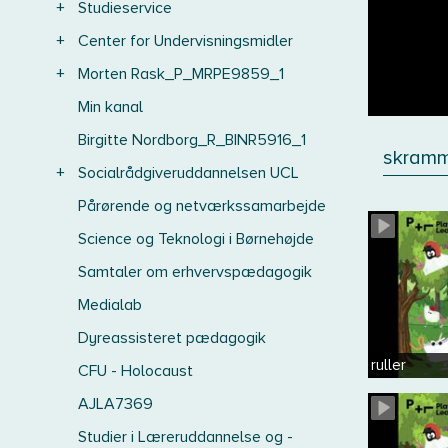
+
Studieservice
+
Center for Undervisningsmidler
+
Morten Rask_P_MRPE9859_1
Min kanal
Birgitte Nordborg_R_BINR5916_1
skram
+
Socialrådgiveruddannelsen UCL
Pårørende og netværkssamarbejde
Science og Teknologi i Børnehøjde
Samtaler om erhvervspædagogik
Medialab
Dyreassisteret pædagogik
ruller
CFU - Holocaust
AJLA7369
Studier i Læreruddannelse og -