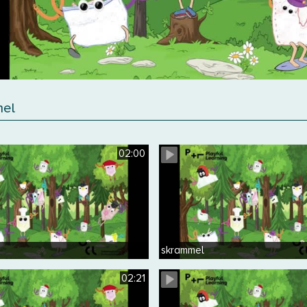
mel
02:00
skrammel
02:21