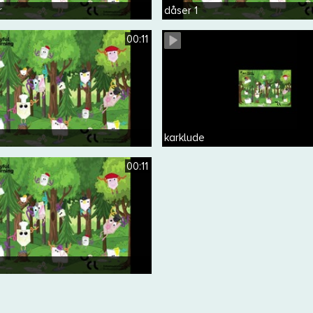
r
dåser 1
00:11
karklude
00:11