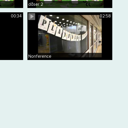
dåser 2
00:34
02:58
Nonference