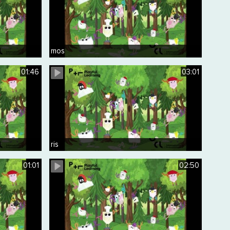
mos
01:46
03:01
ris
01:01
02:50