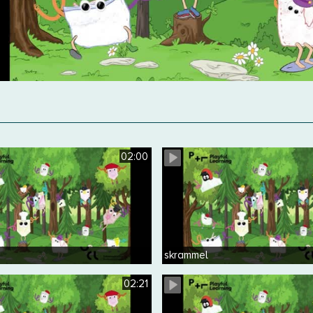
02:00
skrammel
02:21