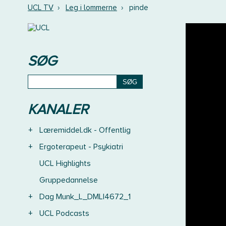
UCL TV
›
Leg i lommerne
›
pinde
SØG
KANALER
+
Læremiddel.dk - Offentlig
+
Ergoterapeut - Psykiatri
UCL Highlights
Gruppedannelse
+
Dag Munk_L_DMLI4672_1
+
UCL Podcasts