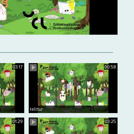
03:17
00:58
telttur
01:29
03:25