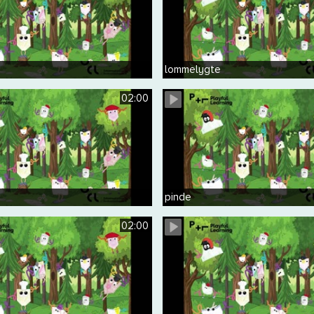
lommelygte
02:00
pinde
02:00