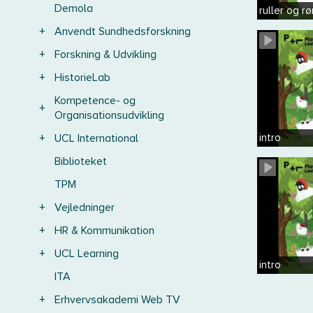
Demola
ruller og rø
+
Anvendt Sundhedsforskning
+
Forskning & Udvikling
+
HistorieLab
Kompetence- og
+
Organisationsudvikling
+
UCL International
intro
Biblioteket
TPM
+
Vejledninger
+
HR & Kommunikation
+
UCL Learning
intro
ITA
+
Erhvervsakademi Web TV