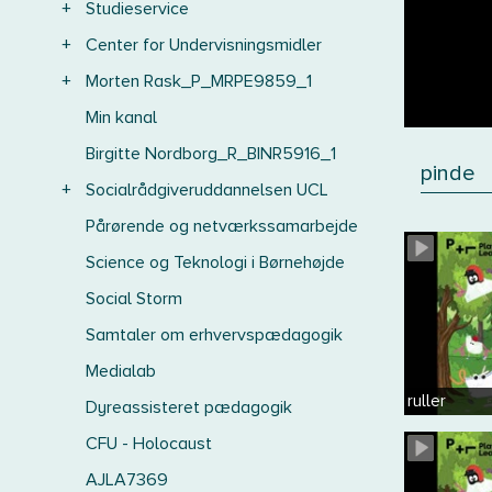
+
Studieservice
+
Center for Undervisningsmidler
+
Morten Rask_P_MRPE9859_1
Min kanal
Birgitte Nordborg_R_BINR5916_1
pinde
+
Socialrådgiveruddannelsen UCL
Pårørende og netværkssamarbejde
Science og Teknologi i Børnehøjde
Social Storm
Samtaler om erhvervspædagogik
Medialab
ruller
Dyreassisteret pædagogik
CFU - Holocaust
AJLA7369