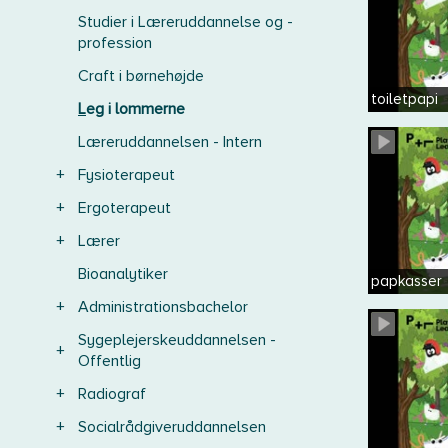
Studier i Læreruddannelse og -
profession
Craft i børnehøjde
toiletpapi
Leg i lommerne
Læreruddannelsen - Intern
+
Fysioterapeut
+
Ergoterapeut
+
Lærer
Bioanalytiker
papkasser
+
Administrationsbachelor
Sygeplejerskeuddannelsen -
+
Offentlig
+
Radiograf
+
Socialrådgiveruddannelsen