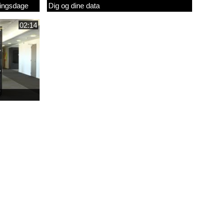
eringsdage
Dig og dine data
02:14