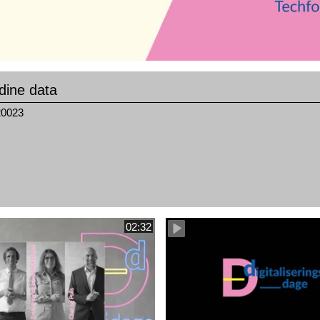
dine data
20023
02:32