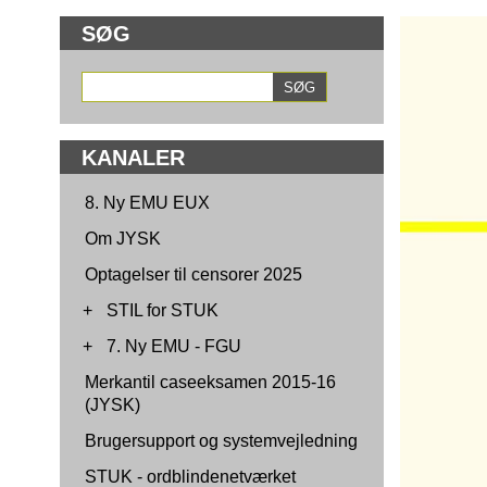
SØG
KANALER
8. Ny EMU EUX
Om JYSK
Optagelser til censorer 2025
+
STIL for STUK
+
7. Ny EMU - FGU
Merkantil caseeksamen 2015-16
(JYSK)
Brugersupport og systemvejledning
STUK - ordblindenetværket