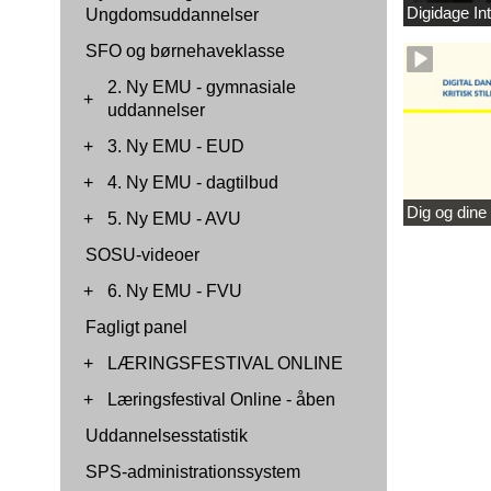
Digidage Int
Ungdomsuddannelser
SFO og børnehaveklasse
2. Ny EMU - gymnasiale
+
uddannelser
+
3. Ny EMU - EUD
+
4. Ny EMU - dagtilbud
Dig og dine
+
5. Ny EMU - AVU
SOSU-videoer
+
6. Ny EMU - FVU
Fagligt panel
+
LÆRINGSFESTIVAL ONLINE
+
Læringsfestival Online - åben
Uddannelsesstatistik
SPS-administrationssystem