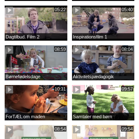
05:22
05:40
Dagtilbud. Film 2
Inspirationsfilm 1
08:59
08:04
Børnefødelsdage
Aktivitetspædagogik
10:31
09:57
ForTÆL om maden
Samtaler med børn
08:54
09:54