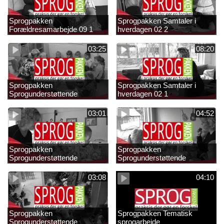
Sprogpakken
Sprogpakken Samtaler i
Forældresamarbejde 09 1
hverdagen 02 2
03:25
08:20
Sprogpakken
Sprogpakken Samtaler i
Sprogunderstøttende
hverdagen 02 1
strategier 01 4
03:01
04:52
Sprogpakken
Sprogpakken
Sprogunderstøttende
Sprogunderstøttende
strategier 01 3
strategier 01 2
03:08
04:10
Sprogpakken
Sprogpakken Tematisk
Sprogunderstøttende
sprogarbejde