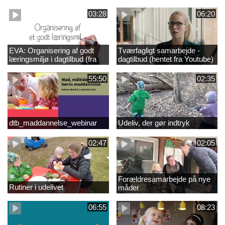
personale /Youtube)
03:28
06:20
EVA: Organisering af godt
Tværfagligt samarbejde -
læringsmiljø i dagtilbud (fra
dagtilbud (hentet fra Youtube)
Youtube)
55:50
02:35
dtb_maddannelse_webinar
Udeliv, der gør indtryk
02:47
02:05
Forældresamarbejde på nye
Rutiner i udelivet
måder
06:55
08:23