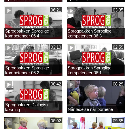
strategier 01 1
06:21
03:35
Sprogpakken Sproglige
Sprogpakken Sproglige
kompetencer 06 4
kompetencer 06 3
03:10
02:59
Sprogpakken Sproglige
Sprogpakken Sproglige
kompetencer 06 2
kompetencer 06 1
08:42
08:29
Sprogpakken Dialogisk
Når ledelse når børnene
læsning
08:02
09:55