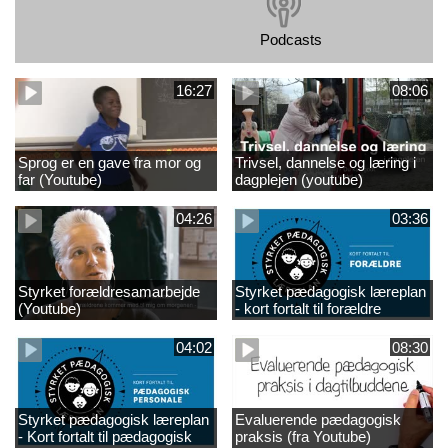
Podcasts
16:27
08:06
Sprog er en gave fra mor og
Trivsel, dannelse og læring i
far (Youtube)
dagplejen (youtube)
04:26
03:36
Styrket forældresamarbejde
Styrket pædagogisk læreplan
(Youtube)
- kort fortalt til forældre
(Youtube)
04:02
08:30
Styrket pædagogisk læreplan
Evaluerende pædagogisk
- Kort fortalt til pædagogisk
praksis (fra Youtube)