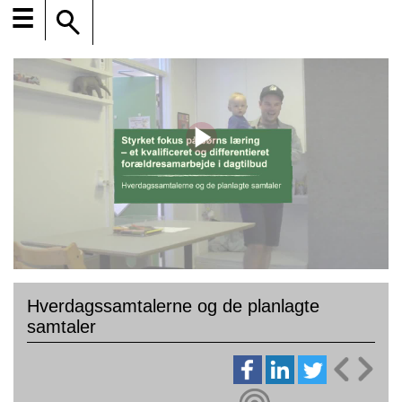
☰
Hverdagssamtalerne og de planlagte
samtaler