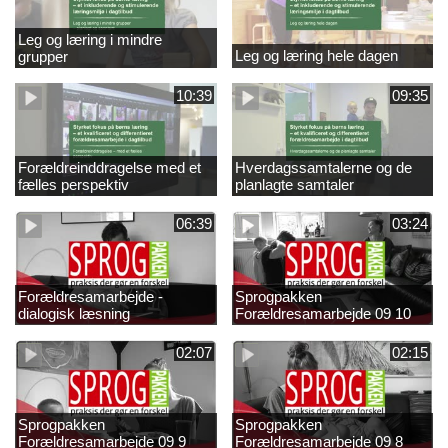
Leg og læring i mindre
Leg og læring hele dagen
grupper
10:39
09:35
Forældreinddragelse med et
Hverdagssamtalerne og de
fælles perspektiv
planlagte samtaler
06:39
03:24
Forældresamarbejde -
Sprogpakken
dialogisk læsning
Forældresamarbejde 09 10
02:07
02:15
Sprogpakken
Sprogpakken
Forældresamarbejde 09 9
Forældresamarbejde 09 8