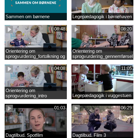
Sammen om børnene
Legepædagogik i børnehaven
08:48
08:20
Orientering om
Orientering om
sprogvurdering_fortolkning og
sprogvurdering_gennemførsel
opfølgning
04:08
11:05
Orientering om
Legepædagogik i vuggestuen
sprogvurdering_intro
01:03
06:29
Dagtilbud. Spotfilm
Dagtilbud. Film 3