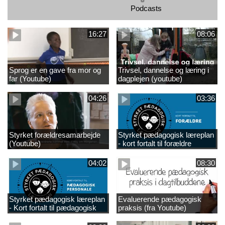
Podcasts
16:27
08:06
Sprog er en gave fra mor og
Trivsel, dannelse og læring i
far (Youtube)
dagplejen (youtube)
04:26
03:36
Styrket forældresamarbejde
Styrket pædagogisk læreplan
(Youtube)
- kort fortalt til forældre
(Youtube)
04:02
08:30
Styrket pædagogisk læreplan
Evaluerende pædagogisk
- Kort fortalt til pædagogisk
praksis (fra Youtube)
personale /Youtube)