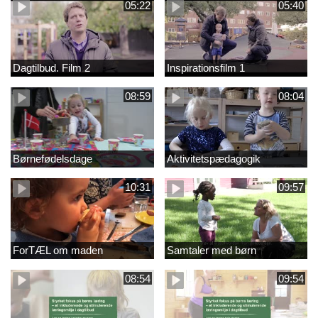
05:22
05:40
Dagtilbud. Film 2
Inspirationsfilm 1
08:59
08:04
Børnefødelsdage
Aktivitetspædagogik
10:31
09:57
ForTÆL om maden
Samtaler med børn
08:54
09:54