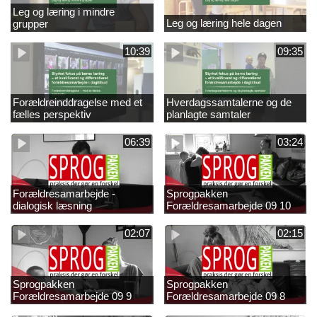
Leg og læring i mindre
Leg og læring hele dagen
grupper
10:39
09:35
Forældreinddragelse med et
Hverdagssamtalerne og de
fælles perspektiv
planlagte samtaler
06:39
03:24
Forældresamarbejde -
Sprogpakken
dialogisk læsning
Forældresamarbejde 09 10
02:07
02:15
Sprogpakken
Sprogpakken
Forældresamarbejde 09 9
Forældresamarbejde 09 8