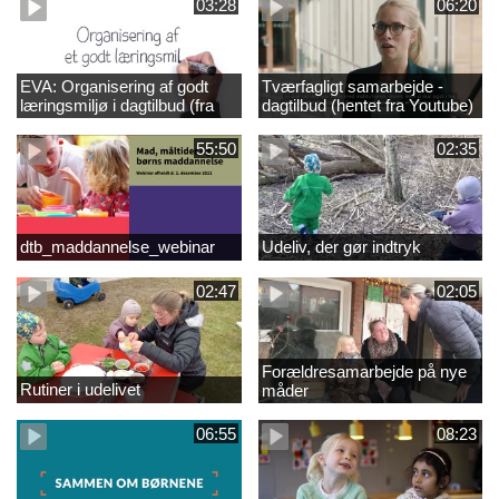
03:28
06:20
EVA: Organisering af godt
Tværfagligt samarbejde -
læringsmiljø i dagtilbud (fra
dagtilbud (hentet fra Youtube)
Youtube)
55:50
02:35
dtb_maddannelse_webinar
Udeliv, der gør indtryk
02:47
02:05
Forældresamarbejde på nye
Rutiner i udelivet
måder
06:55
08:23