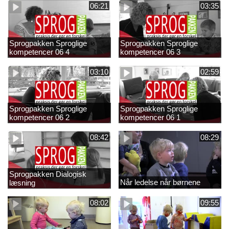
06:21
03:35
Sprogpakken Sproglige
Sprogpakken Sproglige
kompetencer 06 4
kompetencer 06 3
03:10
02:59
Sprogpakken Sproglige
Sprogpakken Sproglige
kompetencer 06 2
kompetencer 06 1
08:42
08:29
Sprogpakken Dialogisk
Når ledelse når børnene
læsning
08:02
09:55