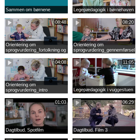
Sammen om børnene
Legepædagogik i børnehaven
08:48
08:20
Orientering om
Orientering om
sprogvurdering_fortolkning og
sprogvurdering_gennemførsel
opfølgning
04:08
11:05
Orientering om
Legepædagogik i vuggestuen
sprogvurdering_intro
01:03
06:29
Dagtilbud. Spotfilm
Dagtilbud. Film 3