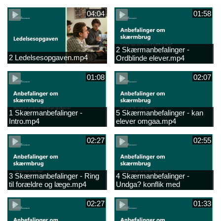
04:04
01:58
2 Skærmanbefalinger -
2 Ledelsesopgaven.mp4
Ordblinde elever.mp4
01:08
02:07
1 Skærmanbefalinger -
5 Skærmanbefalinger - kan
Intro.mp4
elever omgaa.mp4
02:27
02:55
3 Skærmanbefalinger - Ring
4 Skærmanbefalinger -
til forældre og læge.mp4
Undga? konflik med
elever.mp4
02:27
01:33