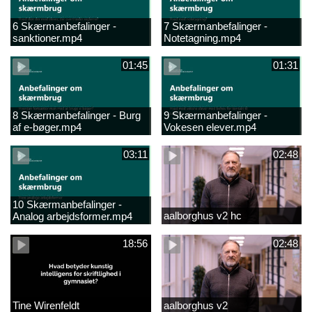
6 Skærmanbefalinger -
7 Skærmanbefalinger -
sanktioner.mp4
Notetagning.mp4
01:45
01:31
8 Skærmanbefalinger - Burg
9 Skærmanbefalinger -
af e-bøger.mp4
Vokesen elever.mp4
03:11
02:48
10 Skærmanbefalinger -
aalborghus v2 hc
Analog arbejdsformer.mp4
18:56
02:48
Tine Wirenfeldt
aalborghus v2