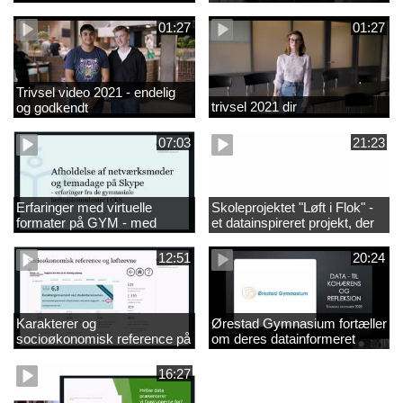
01:27
01:27
Trivsel video 2021 - endelig
trivsel 2021 dir
og godkendt
07:03
21:23
Erfaringer med virtuelle
Skoleprojektet "Løft i Flok" -
formater på GYM - med
et datainspireret projekt, der
musik
skal forsøge at adressere
løfteevneproblemerne på
12:51
20:24
Mariagerfjord Gymnasium
Karakterer og
Ørestad Gymnasium fortæller
socioøkonomisk reference på
om deres datainformeret
uddannelsesstatistik.dk
ledelse af skoleindsatser
16:27