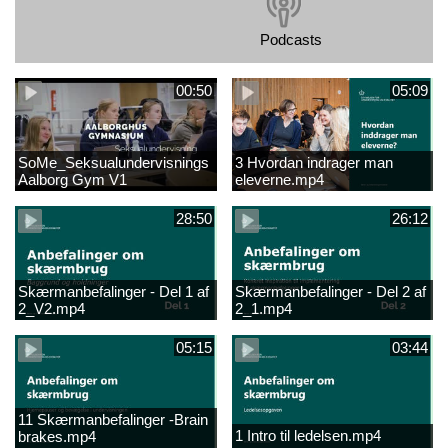
Podcasts
00:50
05:09
SoMe_Seksualundervisnings
3 Hvordan indrager man
Aalborg Gym V1
eleverne.mp4
28:50
26:12
Skærmanbefalinger - Del 1 af
Skærmanbefalinger - Del 2 af
2_V2.mp4
2_1.mp4
05:15
03:44
11 Skærmanbefalinger -Brain
1 Intro til ledelsen.mp4
brakes.mp4