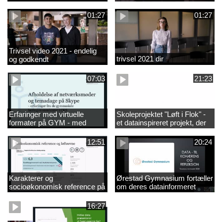
01:27
01:27
Trivsel video 2021 - endelig
trivsel 2021 dir
og godkendt
07:03
21:23
Erfaringer med virtuelle
Skoleprojektet "Løft i Flok" -
formater på GYM - med
et datainspireret projekt, der
musik
skal forsøge at adressere
løfteevneproblemerne på
12:51
20:24
Mariagerfjord Gymnasium
Karakterer og
Ørestad Gymnasium fortæller
socioøkonomisk reference på
om deres datainformeret
uddannelsesstatistik.dk
ledelse af skoleindsatser
16:27