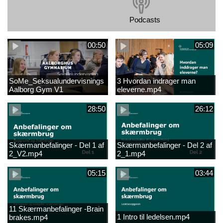
Podcasts
00:50
05:09
SoMe_Seksualundervisnings
3 Hvordan indrager man
Aalborg Gym V1
eleverne.mp4
28:50
26:12
Skærmanbefalinger - Del 1 af
Skærmanbefalinger - Del 2 af
2_V2.mp4
2_1.mp4
05:15
03:44
11 Skærmanbefalinger -Brain
1 Intro til ledelsen.mp4
brakes.mp4