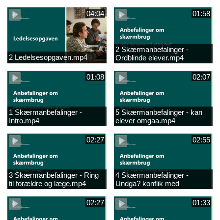
04:04
01:58
2 Skærmanbefalinger -
2 Ledelsesopgaven.mp4
Ordblinde elever.mp4
01:08
02:07
1 Skærmanbefalinger -
5 Skærmanbefalinger - kan
Intro.mp4
elever omgaa.mp4
02:27
02:55
3 Skærmanbefalinger - Ring
4 Skærmanbefalinger -
til forældre og læge.mp4
Undga? konflik med
elever.mp4
02:27
01:33