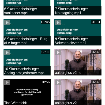
6 Skærmanbefalinger -
7 Skærmanbefalinger -
sanktioner.mp4
Notetagning.mp4
01:45
01:31
8 Skærmanbefalinger - Burg
9 Skærmanbefalinger -
af e-bøger.mp4
Vokesen elever.mp4
03:11
02:48
10 Skærmanbefalinger -
aalborghus v2 hc
Analog arbejdsformer.mp4
18:56
02:48
Tine Wirenfeldt
aalborghus v2