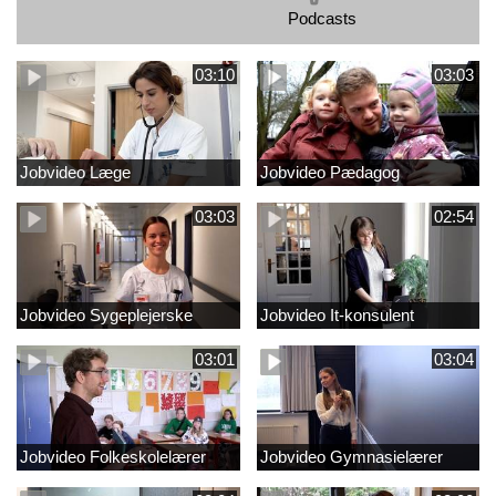
Podcasts
03:10
03:03
Jobvideo Læge
Jobvideo Pædagog
03:03
02:54
Jobvideo Sygeplejerske
Jobvideo It-konsulent
03:01
03:04
Jobvideo Folkeskolelærer
Jobvideo Gymnasielærer