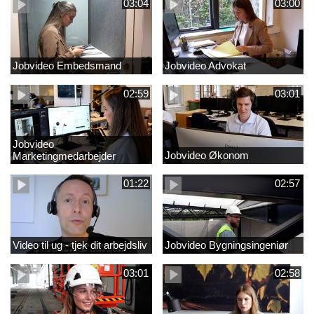
03:04
03:00
Jobvideo Embedsmand
Jobvideo Advokat
02:59
03:01
Jobvideo
Jobvideo Økonom
Marketingmedarbejder
01:22
02:57
Video til ug - tjek dit arbejdsliv
Jobvideo Bygningsingeniør
03:01
02:58