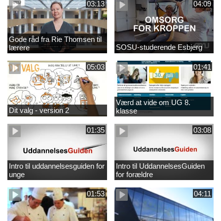
03:13
04:09
Gode råd fra Rie Thomsen til
SOSU-studerende Esbjerg
lærere
05:03
01:41
Værd at vide om UG 8.
Dit valg - version 2
klasse
01:35
03:08
Intro til uddannelsesguiden for
Intro til UddannelsesGuiden
unge
for forældre
01:53
04:11