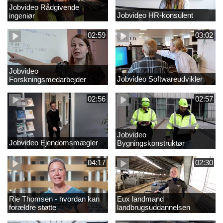
Jobvideo Rådgivende
Jobvideo HR-konsulent
ingeniør
02:59
03:02
Jobvideo
Jobvideo Softwareudvikler
Forskningsmedarbejder
02:56
02:57
Jobvideo
Jobvideo Ejendomsmægler
Bygningskonstruktør
04:17
02:30
Rie Thomsen - hvordan kan
Eux landmand
forældre støtte
landbrugsuddannelsen