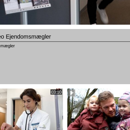
eo Ejendomsmægler
smægler
03:10