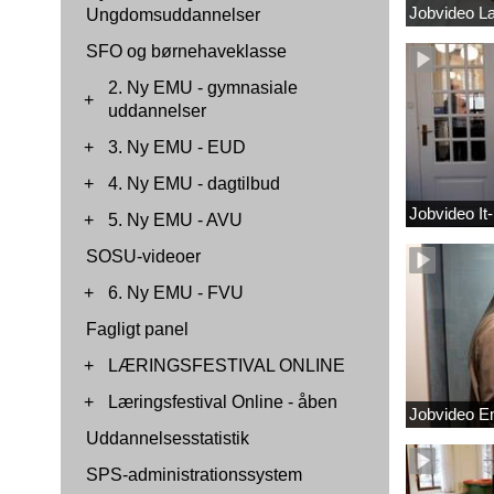
Jobvideo L
Ungdomsuddannelser
SFO og børnehaveklasse
2. Ny EMU - gymnasiale
+
uddannelser
+
3. Ny EMU - EUD
+
4. Ny EMU - dagtilbud
Jobvideo It
+
5. Ny EMU - AVU
SOSU-videoer
+
6. Ny EMU - FVU
Fagligt panel
+
LÆRINGSFESTIVAL ONLINE
+
Læringsfestival Online - åben
Jobvideo 
Uddannelsesstatistik
SPS-administrationssystem