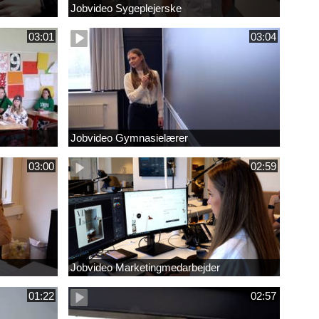
Jobvideo Sygeplejerske
03:01
03:04
Jobvideo Gymnasielærer
03:00
02:59
Jobvideo Marketingmedarbejder
01:22
02:57