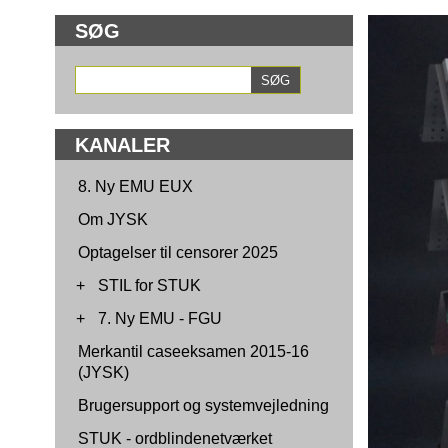
SØG
KANALER
8. Ny EMU EUX
Om JYSK
Optagelser til censorer 2025
+
STIL for STUK
+
7. Ny EMU - FGU
Merkantil caseeksamen 2015-16
(JYSK)
Brugersupport og systemvejledning
STUK - ordblindenetværket