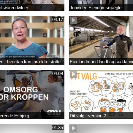
ftwareudvikler
Jobvideo Ejendomsmægler
04:17
 - hvordan kan forældre støtte
Eux landmand landbrugsuddann
04:09
rende Esbjerg
Dit valg - version 2
01:35