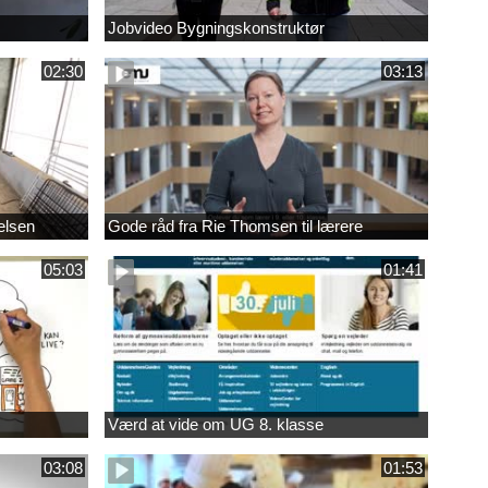
Jobvideo Bygningskonstruktør
02:30
03:13
elsen
Gode råd fra Rie Thomsen til lærere
05:03
01:41
Værd at vide om UG 8. klasse
03:08
01:53