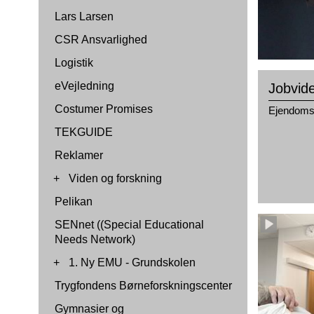
Lars Larsen
CSR Ansvarlighed
Logistik
eVejledning
Jobvid
Costumer Promises
Ejendom
TEKGUIDE
Reklamer
+
Viden og forskning
Pelikan
SENnet ((Special Educational
Needs Network)
+
1. Ny EMU - Grundskolen
Trygfondens Børneforskningscenter
Gymnasier og