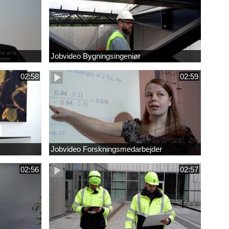
Jobvideo Bygningsingeniør
02:58
02:59
Jobvideo Forskningsmedarbejder
02:56
02:57