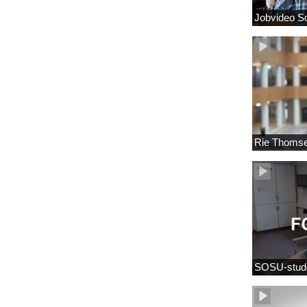
Jobvideo So
Rie Thomsen
SOSU-stude