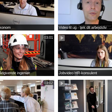
Økonom
Video til ug - tjek dit arbejdsliv
03:01
ådgivende ingeniør
Jobvideo HR-konsulent
03:02