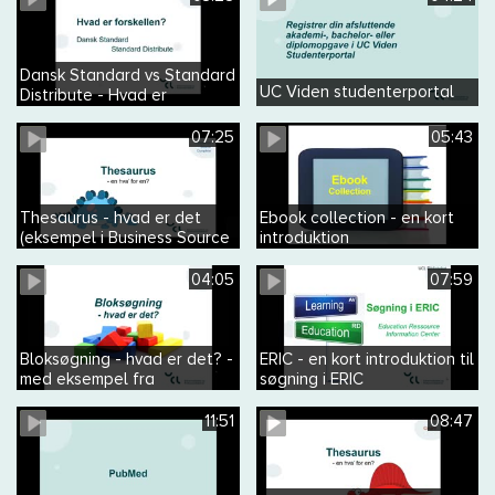
Dansk Standard vs Standard
UC Viden studenterportal
Distribute - Hvad er
forskellen?
07:25
05:43
Thesaurus - hvad er det
Ebook collection - en kort
(eksempel i Business Source
introduktion
Complete)
04:05
07:59
Bloksøgning - hvad er det? -
ERIC - en kort introduktion til
med eksempel fra
søgning i ERIC
pædagoguddannelsen
11:51
08:47