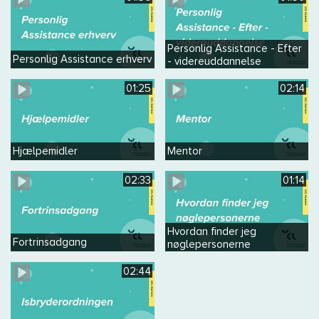
Personlig Assistance - Efter
Personlig Assistance erhverv
- videreuddannelse
01:25
02:14
Hjælpemidler
Mentor
02:33
01:14
Hvordan finder jeg
Fortrinsadgang
nøglepersonerne
02:44