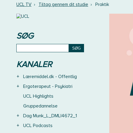
UCL TV
›
Tiltag gennem dit studie
›
Praktik
SØG
KANALER
+
Læremiddel.dk - Offentlig
+
Ergoterapeut - Psykiatri
UCL Highlights
Gruppedannelse
+
Dag Munk_L_DMLI4672_1
+
UCL Podcasts