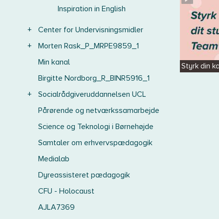
Inspiration in English
+
Center for Undervisningsmidler
+
Morten Rask_P_MRPE9859_1
Min kanal
Styrk din k
Birgitte Nordborg_R_BINR5916_1
+
Socialrådgiveruddannelsen UCL
Pårørende og netværkssamarbejde
Science og Teknologi i Børnehøjde
Samtaler om erhvervspædagogik
Medialab
Dyreassisteret pædagogik
CFU - Holocaust
AJLA7369