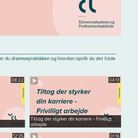
nder du drømmepraktikken og hvordan opnår du det fulde
08:22
04:13
Tiltag der styrker din karriere - Frivilligt
arbejde
12:35
01:16