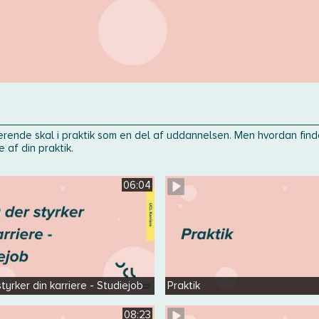
erende skal i praktik som en del af uddannelsen. Men hvordan fi
 af din praktik.
06:04
styrker din karriere - Studiejob
Praktik
08:23