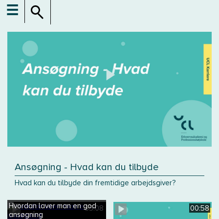
☰
Ansøgning - Hvad kan du tilbyde
Hvad kan du tilbyde din fremtidige arbejdsgiver?
Hvordan laver man en god
35:08
00:58
ansøgning