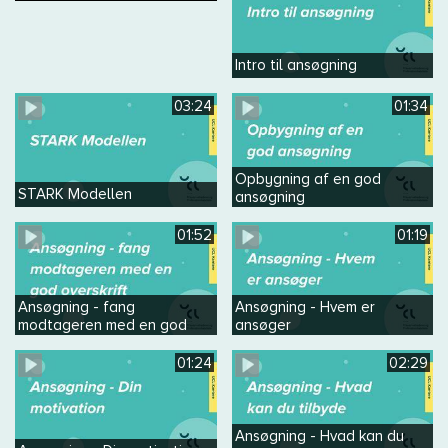
Intro til ansøgning
03:24
01:34
Opbygning af en god
STARK Modellen
ansøgning
01:52
01:19
Ansøgning - fang
Ansøgning - Hvem er
modtageren med en god
ansøger
overskrift
01:24
02:29
Ansøgning - Hvad kan du