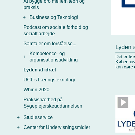
At bygge bro mellem teori og
praksis
+
Business og Teknologi
Podcast om sociale forhold og
socialt arbejde
Samtaler om forståelse...
Lyden 
Kompetence- og
Det er fø
+
organisationsudvikling
København
kan gøre d
Lyden af idræt
UCL's Læringsteknologi
Whinn 2020
Praksisnærhed på
Sygeplejerskeuddannelsen
+
Studieservice
+
Center for Undervisningsmidler