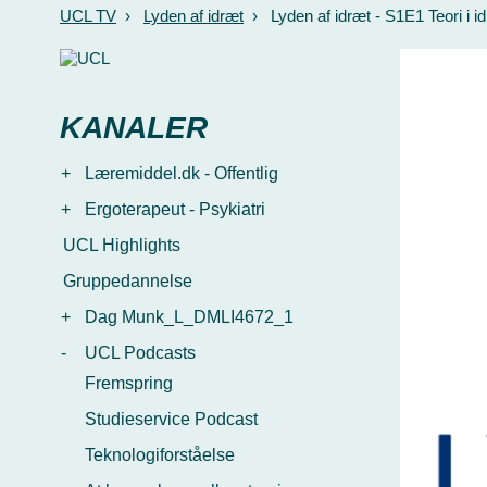
UCL TV
›
Lyden af idræt
›
Lyden af idræt - S1E1 Teori i
KANALER
+
Læremiddel.dk - Offentlig
+
Ergoterapeut - Psykiatri
UCL Highlights
Gruppedannelse
+
Dag Munk_L_DMLI4672_1
-
UCL Podcasts
Fremspring
Studieservice Podcast
Teknologiforståelse