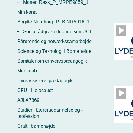
+
Morten Rask_P_MRPE9859_1
Min kanal
Birgitte Nordborg_R_BINR5916_1
+
Socialrådgiveruddannelsen UCL
Pårørende og netværkssamarbejde
Science og Teknologi i Børnehøjde
Samtaler om erhvervspædagogik
Medialab
Dyreassisteret pædagogik
CFU - Holocaust
AJLA7369
Studier i Læreruddannelse og -
profession
Craft i børnehøjde