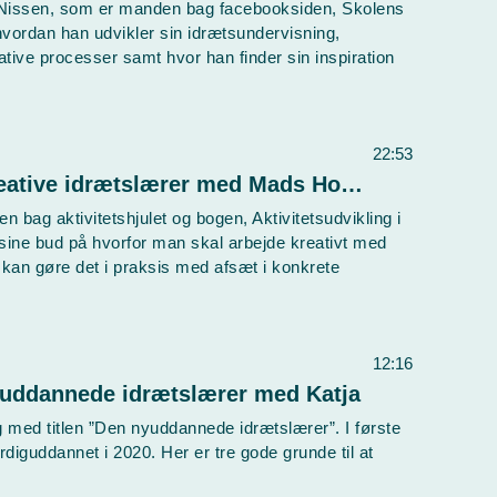
s Nissen, som er manden bag facebooksiden, Skolens
vordan han udvikler sin idrætsundervisning,
ative processer samt hvor han finder sin inspiration
22:53
Lyden af Idræt - S3E1 Den kreative idrætslærer med Mads Hovgaard
n bag aktivitetshjulet og bogen, Aktivitetsudvikling i
r sine bud på hvorfor man skal arbejde kreativt med
kan gøre det i praksis med afsæt i konkrete
12:16
yuddannede idrætslærer med Katja
 med titlen ”Den nyuddannede idrætslærer”. I første
diguddannet i 2020. Her er tre gode grunde til at