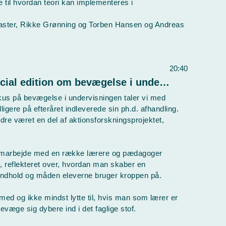
 til hvordan teori kan implementeres i
Piaster, Rikke Grønning og Torben Hansen og Andreas
20:40
Lyden af Idræt - iMOOW! special edition om bevægelse i undervisningen med Kasper Lasthein Madsen
us på bevægelse i undervisningen taler vi med
gere på efteråret indleverede sin ph.d. afhandling.
e været en del af aktionsforskningsprojektet,
samarbejde med en række lærere og pædagoger
, reflekteret over, hvordan man skaber en
 indhold og måden eleverne bruger kroppen på.
 med og ikke mindst lytte til, hvis man som lærer er
bevæge sig dybere ind i det faglige stof.