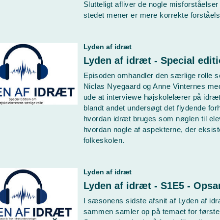
Slutteligt afliver de nogle misforståels
stedet mener er mere korrekte forståels
Lyden af idræt
Episoden omhandler den særlige rolle s
Niclas Nyegaard og Anne Vinternes med.
ude at interviewe højskolelærer på idræ
blandt andet undersøgt det flydende for
hvordan idræt bruges som nøglen til el
hvordan nogle af aspekterne, der eksis
folkeskolen.
Lyden af idræt
I sæsonens sidste afsnit af Lyden af i
sammen samler op på temaet for første 