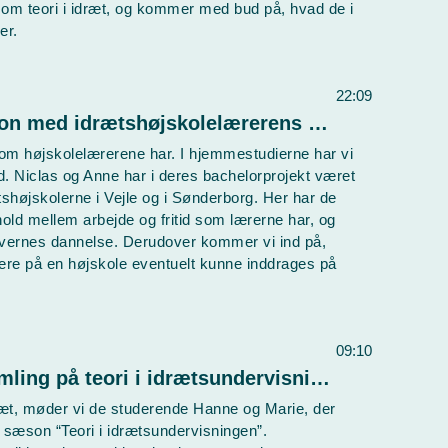
er om teori i idræt, og kommer med bud på, hvad de i
er.
22:09
Lyden af idræt - Special edition med idrætshøjskolelærerens særlige rolle - med Anne Vinternes og Niclas Nyegaard
om højskolelærerene har. I hjemmestudierne har vi
 Niclas og Anne har i deres bachelorprojekt været
tshøjskolerne i Vejle og i Sønderborg. Her har de
hold mellem arbejde og fritid som lærerne har, og
evernes dannelse. Derudover kommer vi ind på,
tere på en højskole eventuelt kunne inddrages på
09:10
Lyden af idræt - S1E5 - Opsamling på teori i idrætsundervisningen med Marie Aagaard og Hanne Kristiansen
dræt, møder vi de studerende Hanne og Marie, der
sæson “Teori i idrætsundervisningen”.