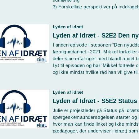
3) Forskellige perspektiver på inddrage
Lyden af idræt
I anden episode i sæsonen “Den nyudda
færdiguddannet i 2021. Mikkel fortælle
deler sine erfaringer med blandt andet
Lyt til episoden og hør’ Mikkel fortæll
og ikke mindst hvilke råd han vil give t
Lyden af idræt
Julie er projektleder på Status på Idræ
spørgeskemaundersøgelsen starter og 
hvor man kan finde linket og ikke mindst
pædagoger, der underviser i idræt) som