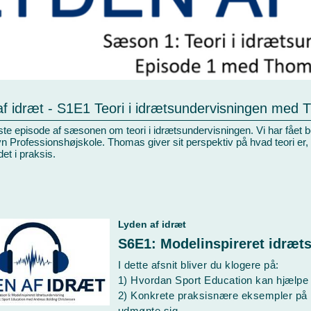
af idræt - S1E1 Teori i idrætsundervisningen med 
rste episode af sæsonen om teori i idrætsundervisningen. Vi har fået
 Professionshøjskole. Thomas giver sit perspektiv på hvad teori er,
et i praksis.
Lyden af idræt
S6E1: Modelinspireret idræt
I dette afsnit bliver du klogere på:
1) Hvordan Sport Education kan hjælpe 
2) Konkrete praksisnære eksempler på 
udmønte sig