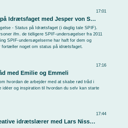
17:01
Lyden af Idræt - S5E1 Status på Idrætsfaget med Jesper von Seelen og Katrine Bertelsen
else - Status på Idrætsfaget (i daglig tale SPIF).
soner ifm. de tidligere SPIF-undersøgelser fra 2011
ning SPIF-undersøgelserne har haft for dem og
 fortæller noget om status på idrætsfaget.
17:16
råd med Emilie og Emmeli
 om hvordan de arbejder med at skabe rød tråd i
 idéer og inspiration til hvordan du selv kan starte
17:44
Lyden af Idræt - S3E2 Den kreative idrætslærer med Lars Nissen