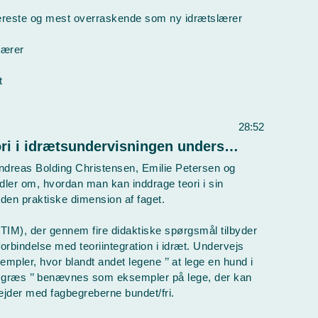
æreste og mest overraskende som ny idrætslærer
lærer
t
28:52
Lyden af idræt - S1E6 Når teori i idrætsundervisningen understøtter den praktiske dimension af faget
ndreas Bolding Christensen, Emilie Petersen og
dler om, hvordan man kan inddrage teori i sin
 den praktiske dimension af faget.
(TIM), der gennem fire didaktiske spørgsmål tilbyder
orbindelse med teoriintegration i idræt. Undervejs
ler, hvor blandt andet legene ’’ at lege en hund i
på græs ’’ benævnes som eksempler på lege, der kan
ejder med fagbegreberne bundet/fri.