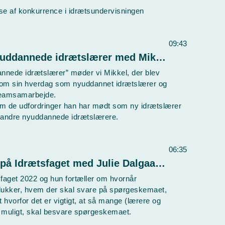
lse af konkurrence i idrætsundervisningen
09:43
Lyden af Idræt - S2E2 Den nyuddannede idrætslærer med Mikkel
nnede idrætslærer” møder vi Mikkel, der blev
r om sin hverdag som nyuddannet idrætslærer og
 teamsamarbejde.
e om de udfordringer han har mødt som ny idrætslærer
il andre nyuddannede idrætslærere.
06:35
Lyden af Idræt - S5E2 Status på Idrætsfaget med Julie Dalgaard Guldager
tsfaget 2022 og hun fortæller om hvornår
lukker, hvem der skal svare på spørgeskemaet,
 hvorfor det er vigtigt, at så mange (lærere og
 muligt, skal besvare spørgeskemaet.