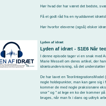
Hør hvad der har været det bedste, sv
Få et godt råd fra en nyuddannet idræts
Hør hvorfor eleverne (også) elsker idræ
Lyden af idræt
I denne episode tager vi en snak med A
Marie Messell om deres artikel, der han
idrætsundervisning, så det understøtter
De har lavet en TeoriIntegrationsModel 
nogle holdepunkter, man kan gøre sig i f
kommer de med nogle praksisnære eksemp
snor’’ og ’’ at lege en ko der kommer 
bruges, når man fx i dans og udtryk arb