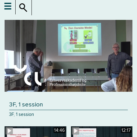
☰
3F, 1 session
3F, 1 session
14:46
12:17