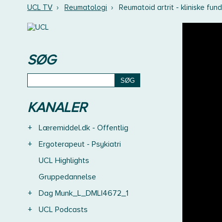
UCL TV
›
Reumatologi
›
Reumatoid artrit - kliniske fund
SØG
KANALER
+
Læremiddel.dk - Offentlig
+
Ergoterapeut - Psykiatri
UCL Highlights
Gruppedannelse
+
Dag Munk_L_DMLI4672_1
+
UCL Podcasts