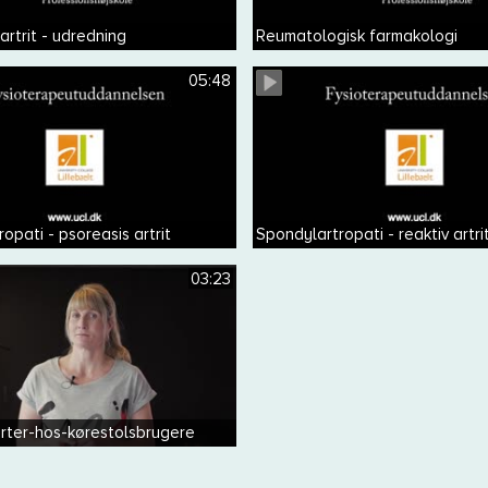
rtrit - udredning
Reumatologisk farmakologi
05:48
opati - psoreasis artrit
Spondylartropati - reaktiv artri
03:23
rter-hos-kørestolsbrugere