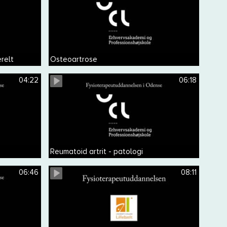
relt
Osteoartrose
04:22
06:18
Reumatoid artrit - patologi
06:46
08:11