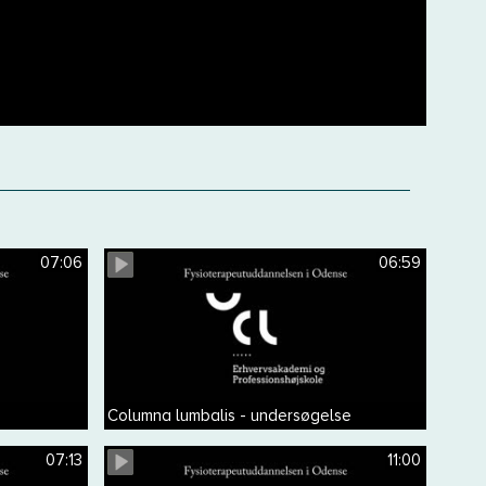
07:06
06:59
Columna lumbalis - undersøgelse
07:13
11:00