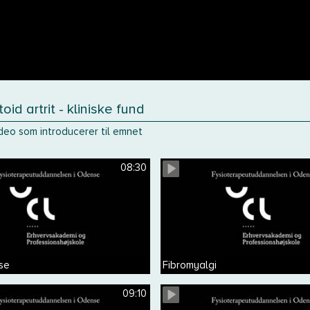
id artrit - kliniske fund
ideo som introducerer til emnet
08:30
se
Fibromyalgi
09:10