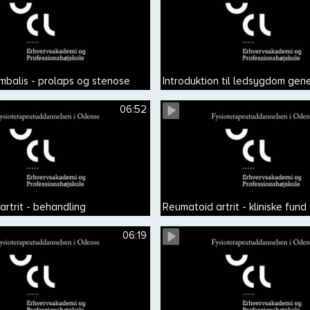
mbalis - prolaps og stenose
Introduktion til ledsygdom gene
06:52
rtrit - behandling
Reumatoid artrit - kliniske fund
06:19