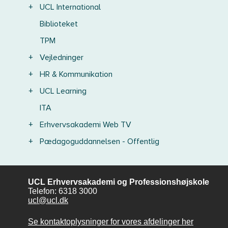
+
UCL International
Biblioteket
TPM
+
Vejledninger
+
HR & Kommunikation
+
UCL Learning
ITA
+
Erhvervsakademi Web TV
+
Pædagoguddannelsen - Offentlig
UCL Erhvervsakademi og Professionshøjskole
Telefon: 6318 3000
ucl@ucl.dk
Se kontaktoplysninger for vores afdelinger her