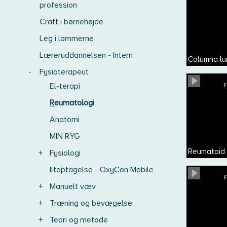
profession
Craft i børnehøjde
Leg i lommerne
Læreruddannelsen - Intern
Columna lu
-
Fysioterapeut
El-terapi
Reumatologi
Anatomi
MIN RYG
Reumatoid a
+
Fysiologi
Iltoptagelse - OxyCon Mobile
+
Manuelt væv
+
Træning og bevægelse
+
Teori og metode