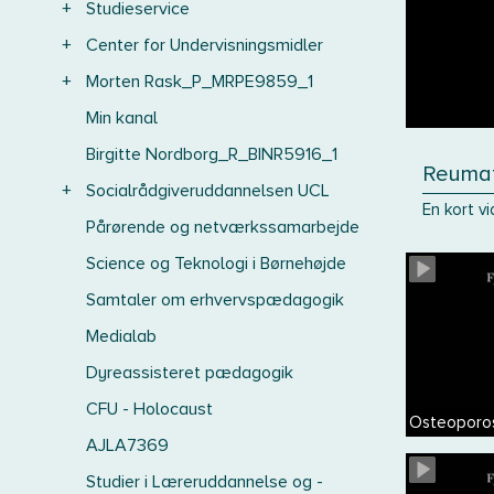
+
Studieservice
+
Center for Undervisningsmidler
+
Morten Rask_P_MRPE9859_1
Min kanal
Birgitte Nordborg_R_BINR5916_1
Reumato
+
Socialrådgiveruddannelsen UCL
En kort v
Pårørende og netværkssamarbejde
Science og Teknologi i Børnehøjde
Samtaler om erhvervspædagogik
Medialab
Dyreassisteret pædagogik
CFU - Holocaust
Osteoporo
AJLA7369
Studier i Læreruddannelse og -