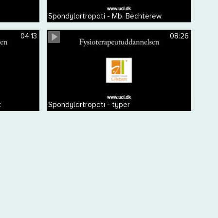
Spondylartropati - Mb. Bechterew
04:13
08:26
t
Spondylartropati - typer