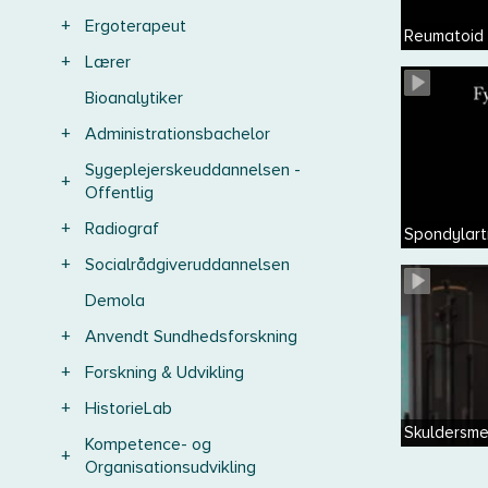
+
Ergoterapeut
Reumatoid a
+
Lærer
Bioanalytiker
+
Administrationsbachelor
Sygeplejerskeuddannelsen -
+
Offentlig
+
Radiograf
Spondylartr
+
Socialrådgiveruddannelsen
Demola
+
Anvendt Sundhedsforskning
+
Forskning & Udvikling
+
HistorieLab
Skuldersme
Kompetence- og
+
Organisationsudvikling