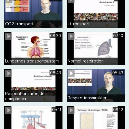
CO2 transport
Ilttransport
08:30
07:10
Lungernes transportsystem
Normal respiration
08:43
05:43
Respirationsarbejde -
Respirationsmuskler
compliance
05:11
09:12