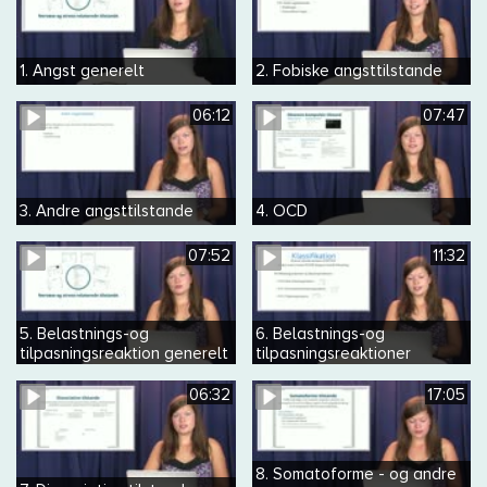
1. Angst generelt
2. Fobiske angsttilstande
06:12
07:47
3. Andre angsttilstande
4. OCD
07:52
11:32
5. Belastnings-og
6. Belastnings-og
tilpasningsreaktion generelt
tilpasningsreaktioner
specifikt
06:32
17:05
8. Somatoforme - og andre