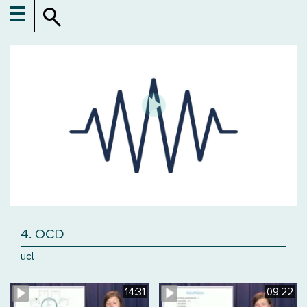
☰
4. OCD
ucl
14:31
09:22