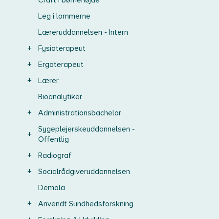
Craft i børnehøjde
Leg i lommerne
Læreruddannelsen - Intern
+
Fysioterapeut
+
Ergoterapeut
+
Lærer
Bioanalytiker
+
Administrationsbachelor
Sygeplejerskeuddannelsen -
+
Offentlig
+
Radiograf
+
Socialrådgiveruddannelsen
Demola
+
Anvendt Sundhedsforskning