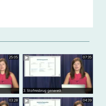
25:05
07:35
3. Stofmisbrug generelt
03:28
04:39