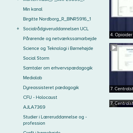
Min kanal
Birgitte Nordborg_R_BINR5916_1
+
Socialrådgiveruddannelsen UCL
4. Opioider
Pårørende og netværkssamarbejde
Science og Teknologi i Børnehøjde
Social Storm
Samtaler om erhvervspædagogik
Medialab
Dyreassisteret pædagogik
7. Centrals
CFU - Holocaust
7. Centrals
AJLA7369
Studier i Læreruddannelse og -
profession