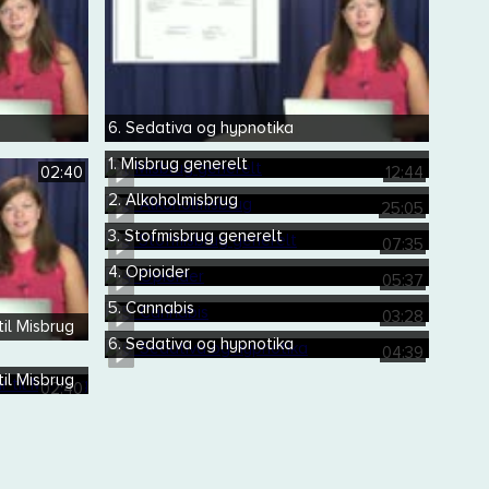
6. Sedativa og hypnotika
1. Misbrug generelt
02:40
12:44
2. Alkoholmisbrug
25:05
3. Stofmisbrug generelt
07:35
4. Opioider
05:37
5. Cannabis
03:28
til Misbrug
6. Sedativa og hypnotika
04:39
til Misbrug
02:40