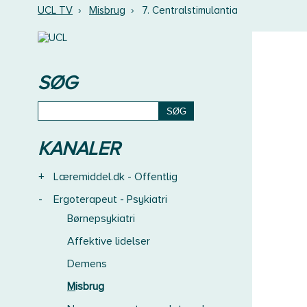
UCL TV
›
Misbrug
›
7. Centralstimulantia
SØG
KANALER
+
Læremiddel.dk - Offentlig
-
Ergoterapeut - Psykiatri
Børnepsykiatri
Affektive lidelser
Demens
Misbrug