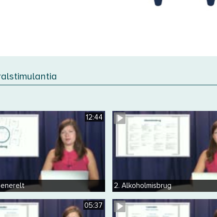
ralstimulantia
12:44
generelt
2. Alkoholmisbrug
05:37