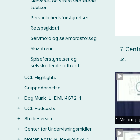
Nervøse- og stressrelaterede
lidelser
Personlighedsforstyrrelser
Retspsykiatri
Selvmord og selvmordsforsøg
Skizofreni
7. Cent
Spiseforstyrrelser og
ucl
selvskadende adfærd
UCL Highlights
Gruppedannelse
+
Dag Munk_L_DMLI4672_1
+
UCL Podcasts
+
Studieservice
1. Misbrug 
+
Center for Undervisningsmidler
+
Morten Rask_P_MRPE9859_1