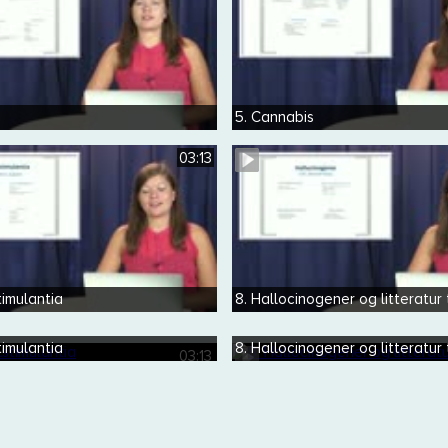
5. Cannabis
03:13
timulantia
8. Hallocinogener og litteratur 
timulantia
8. Hallocinogener og litteratur 
03:13