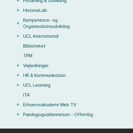
+
Forskning & Udvikling
+
HistorieLab
Kompetence- og
+
Organisationsudvikling
+
UCL International
Biblioteket
TPM
+
Vejledninger
+
HR & Kommunikation
+
UCL Learning
ITA
+
Erhvervsakademi Web TV
+
Pædagoguddannelsen - Offentlig